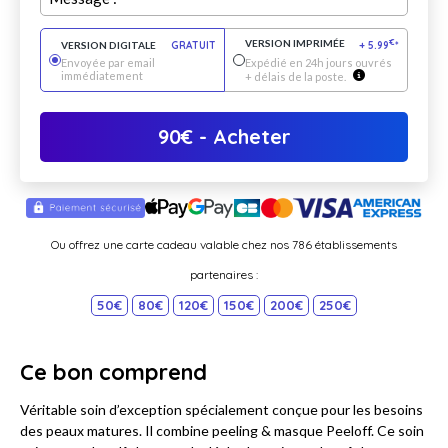
VERSION IMPRIMÉE
€
VERSION DIGITALE
GRATUIT
+
5.99
*
Envoyée par email
Expédié en 24h jours ouvrés
immédiatement
+ délais de la poste.
90
€
- Acheter
Ou offrez une carte cadeau valable chez nos 786 établissements
partenaires :
50€
80€
120€
150€
200€
250€
Ce bon comprend
Véritable soin d’exception spécialement conçue pour les besoins
des peaux matures. Il combine peeling & masque Peeloff. Ce soin