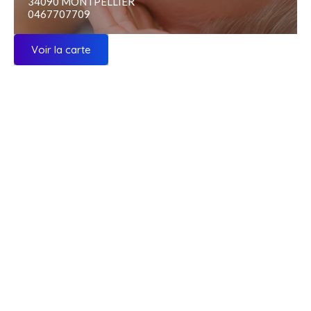
34090 MONTPELLIER
0467707709
Voir la carte