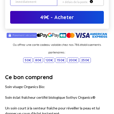
immédiatement
+ délais de la poste.
49
€
- Acheter
Ou offrez une carte cadeau valable chez nos 786 établissements
partenaires :
50€
80€
120€
150€
200€
250€
Ce bon comprend
Soin visage Organics Bio:
Soin éclat fraîcheur certifié biologique Sothys Organics®
Un soin court à la senteur fraîche pour réveiller la peau et lui
donner un coup d’éclat instantané.