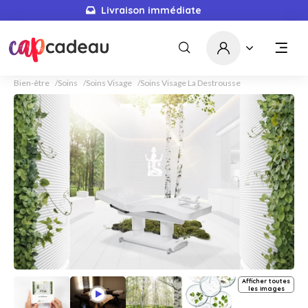
Livraison immédiate
Bien-être
Soins
Soins Visage
Soins Visage La Destrousse
Afficher toutes
les images