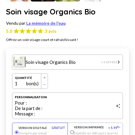
Soin visage Organics Bio
Vendu par
La mémoire de l'eau
5.0
3 avis
Offrez un soin visage court et rafraîchissant !
Soin visage Organics Bio
+ 6 OFFRES
QUANTITÉ
1
bon(s)
PERSONNALISATION
Pour :
De la part de :
Message :
VERSION IMPRIMÉE
€
VERSION DIGITALE
GRATUIT
+
5.99
*
Envoyée par email
Expédié en 24h jours ouvrés