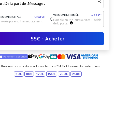
r :
De la part de :
Message :
VERSION IMPRIMÉE
€
+
5.99
*
ERSION DIGITALE
GRATUIT
Expédié en 24h jours ouvrés + délais
nvoyée par email immédiatement
de la poste.
55
€
- Acheter
offrez une carte cadeau valable chez nos 784 établissements partenaires :
50€
80€
120€
150€
200€
250€