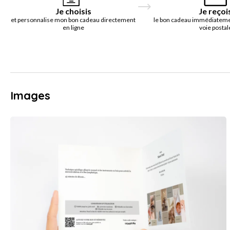
Je choisis
Je reçoi
et personnalise mon bon cadeau directement
le bon cadeau immédiatemen
en ligne
voie postal
Images