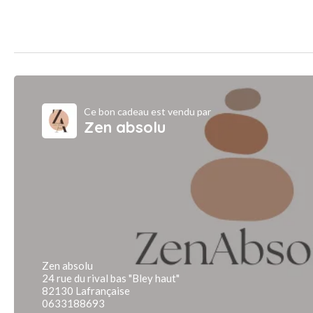
Ce bon cadeau est vendu par
Zen absolu
Zen absolu
24 rue du rival bas "Bley haut"
82130 Lafrançaise
0633188693