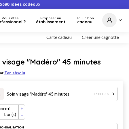
5680
idées cadeaux
Vous êtes
Proposer un
J'ai un bon
ofessionnel ?
établissement
cadeau
Carte cadeau
Créer une cagnotte
 visage "Madéro" 45 minutes
par
Zen absolu
Soin visage "Madéro" 45 minutes
+ 6 OFFRES
NTITÉ
bon(s)
SONNALISATION