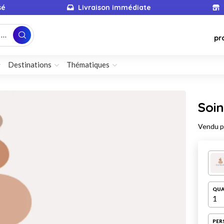
sé
Livraison immédiate
...
pr
Destinations
Thématiques
Soin
Vendu 
QUA
1
PER