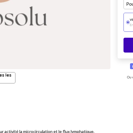
Pou
V
E
es les
Ou 
 activité la microcirculation et le flux lymphatique.