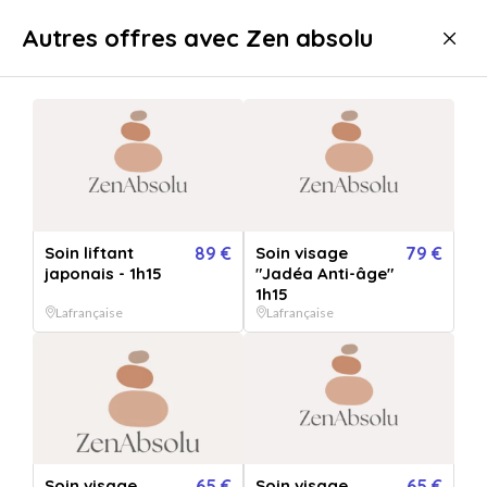
Livraison immédiate
Autres offres avec Zen absolu
Bien-être
Soins
Soins Visage
Soins Visage Lafrançaise
Soin liftant
89 €
Soin visage
79 €
japonais - 1h15
"Jadéa Anti-âge"
1h15
Lafrançaise
Lafrançaise
Afficher toutes
les images
Soin visage
65 €
Soin visage
65 €