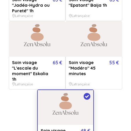
"Jadéa-Hydra ou
"Epatant" Baija 1h
Soin visage "Éclatant" Baija
Pureté" 1h
Lafrançaise
Lafrançaise
45min
Vendu par
Zen absolu
Soin visage "Éclatant" Baija 45min
+ 6 OFFRES
Soin visage
65 €
Soin visage
55 €
"L'escale du
"Madéro" 45
QUANTITÉ
moment" Eskalia
minutes
1
bon(s)
1h
Lafrançaise
Lafrançaise
PERSONNALISATION
Pour :
De la part de :
Message :
VERSION IMPRIMÉE
€
VERSION DIGITALE
GRATUIT
+
5.99
*
Envoyée par email
Expédié en 24h jours ouvrés
immédiatement
+ délais de la poste.
Soin visage
48 €