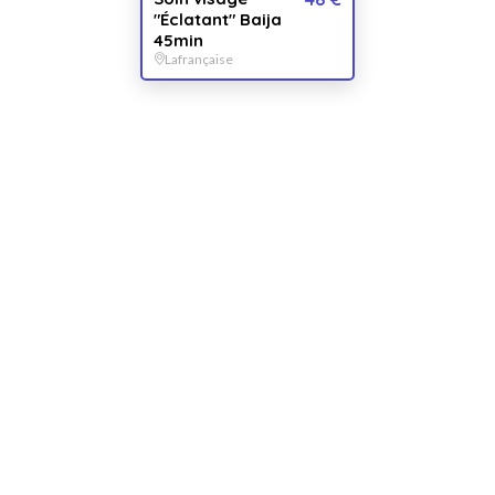
"Éclatant" Baija
45min
48
€
- Acheter
Lafrançaise
Ou offrez une carte cadeau valable chez nos 786 établissements
partenaires :
50€
80€
120€
150€
200€
250€
Ce bon comprend
Le petit soin adapté à tous, pour retrouver hydratation et éclat.
45 minutes de détente...