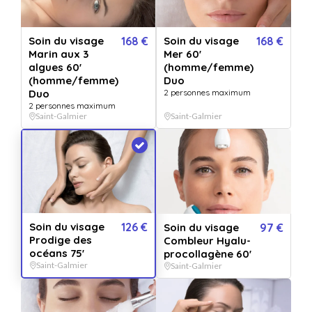
Soin du visage Prodige des
Soin du visage
168 €
Soin du visage
168 €
océans 75'
Marin aux 3
Mer 60'
algues 60'
(homme/femme)
Vendu par
Espace bien-être La Charpinière
(homme/femme)
Duo
Duo
2 personnes maximum
4.7
27 avis
2 personnes maximum
Ce Rituel de Beauté suprême offre une régénération ultime pour une
Saint-Galmier
Saint-Galmier
jeunesse globale. Parfaite alchimie entre efficacité et sensorialité,...
Lire la
suite
Soin du visage Prodige des océans 75'
+ 13 OFFRES
OPTIONS
Soin du visage
126 €
Soin du visage
97 €
0
/4 selectionnées
Prodige des
Combleur Hyalu-
océans 75'
procollagène 60'
Saint-Galmier
QUANTITÉ
Saint-Galmier
1
bon(s)
PERSONNALISATION