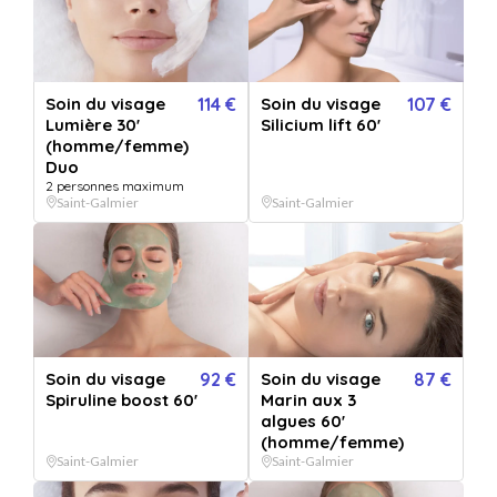
Pour :
De la part de :
Message :
Soin du visage
114 €
Soin du visage
107 €
VERSION IMPRIMÉE
€
VERSION DIGITALE
GRATUIT
+
5.99
*
Lumière 30'
Silicium lift 60'
Envoyée par email
Expédié en 24h jours ouvrés
immédiatement
(homme/femme)
+ délais de la poste.
Duo
2 personnes maximum
Saint-Galmier
Saint-Galmier
126
€
- Acheter
Ou offrez une carte cadeau valable chez nos 786 établissements
partenaires :
Soin du visage
92 €
Soin du visage
87 €
50€
80€
120€
150€
200€
250€
Spiruline boost 60'
Marin aux 3
algues 60'
(homme/femme)
Saint-Galmier
Saint-Galmier
Ce bon comprend