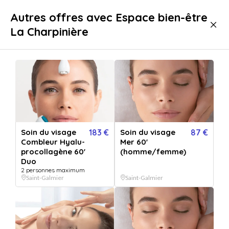
Livraison immédiate
Autres offres avec Espace bien-être
La Charpinière
Bien-être
Soins
Soins Visage
Soins Visage Saint-Galmier
Soin du visage
183 €
Soin du visage
87 €
Combleur Hyalu-
Mer 60'
procollagène 60'
(homme/femme)
Duo
2 personnes maximum
Saint-Galmier
Saint-Galmier
Afficher toutes
les images