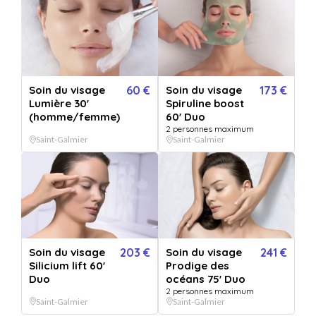
Soin visage Prodige des océans 90 minutes.
En option
Soin du visage
60 €
Soin du visage
173 €
Lumière 30'
Spiruline boost
(homme/femme)
60' Duo
2 personnes maximum
Saint-Galmier
Saint-Galmier
1h de spa sensoriel privatisé
Soin du visage
203 €
Soin du visage
241 €
+ 72 €
Selectionner mes options
Silicium lift 60'
Prodige des
Duo
océans 75' Duo
2 personnes maximum
Saint-Galmier
Saint-Galmier