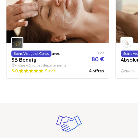
Dès
Soins Visage et Corps
avec
Soins Vi
80 €
SB Beauty
Absolu
Rhône + 1 autres départements
5.0
5 avis
4
offres
Rhône