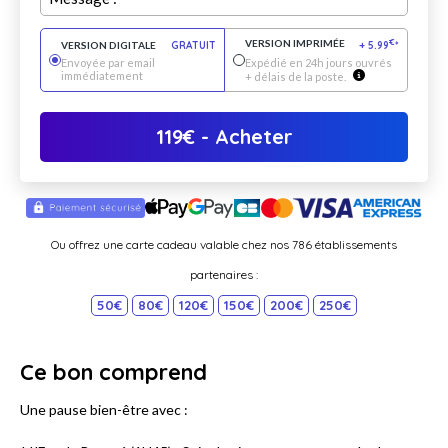
VERSION IMPRIMÉE
€
VERSION DIGITALE
GRATUIT
+
5.99
*
Envoyée par email
Expédié en 24h jours ouvrés
immédiatement
+ délais de la poste.
119
€
- Acheter
Ou offrez une carte cadeau valable chez nos 786 établissements
partenaires :
50€
80€
120€
150€
200€
250€
Ce bon comprend
Une pause bien-être avec :