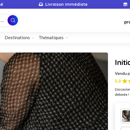
sé
Livraison immédiate
...
pr
Destinations
Thématiques
Init
Vendu 
5.0
L'occasio
détente !