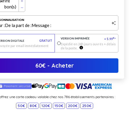
NTITÉ
bon(s)
SONNALISATION
r :
De la part de :
Message :
VERSION IMPRIMÉE
€
+
5.99
*
ERSION DIGITALE
GRATUIT
Expédié en 24h jours ouvrés + délais
nvoyée par email immédiatement
de la poste.
60
€
- Acheter
offrez une carte cadeau valable chez nos 786 établissements partenaires :
50€
80€
120€
150€
200€
250€