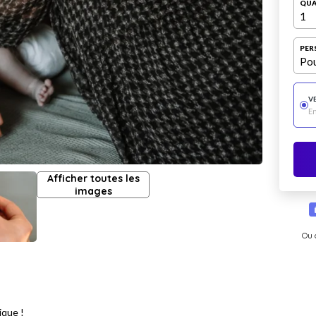
QUA
1
PER
Pou
V
E
Afficher toutes les
images
Ou 
ique !