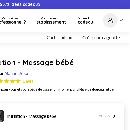
5672
idées cadeaux
Vous êtes
Proposer un
J'ai un bon
ofessionnel ?
établissement
cadeau
Carte cadeau
Créer une cagnotte
iation - Massage bébé
par
Maison Aika
1 avis
n pour vous et votre bébé de passer un moment privilégié de douceur et de
Initiation - Massage bébé
+ 5 OFFRES