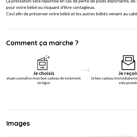
La prestation sera reportée en cas de perte de poids importante, de 
pour votre bébé ou risquant d’être contagieux.
Ceci afin de préserver votre bébé et les autres bébés venant au cabi
Comment ça marche ?
Je choisis
Je reçoi
et personnalise mon bon cadeau directement
le bon cadeau immédiatemen
en ligne
voie postal
Images