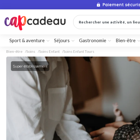
Paiement sécuri
Rechercher une activité, un lieu 
Sport & aventure
Séjours
Gastronomie
Bien-être
Bien-être
Soins
Soins Enfant
Soins Enfant Tours
Super établissement