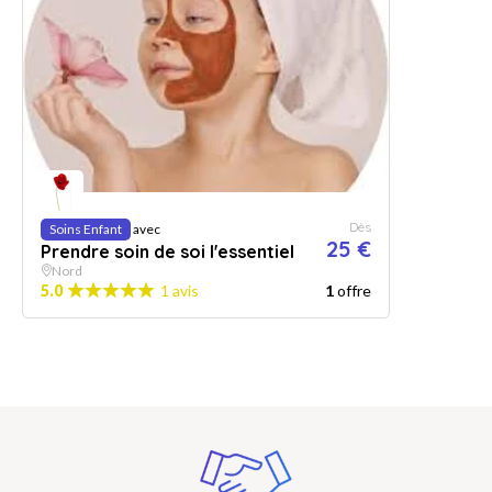
Dès
Soins Enfant
avec
25 €
Prendre soin de soi l'essentiel
Nord
5.0
1 avis
1
offre