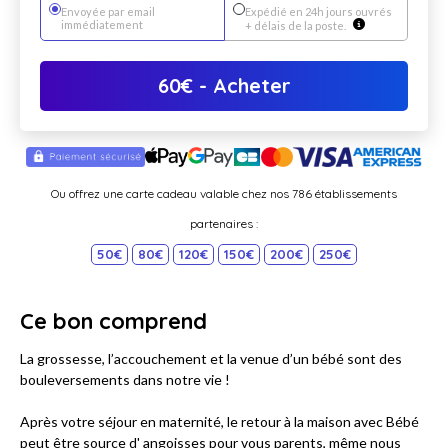
Envoyée par email
Expédié en 24h jours ouvrés
immédiatement
+ délais de la poste.
60
€
- Acheter
Ou offrez une carte cadeau valable chez nos 786 établissements
partenaires :
50€
80€
120€
150€
200€
250€
Ce bon comprend
La grossesse, l’accouchement et la venue d’un bébé sont des
bouleversements dans notre vie !
Après votre séjour en maternité, le retour à la maison avec Bébé
peut être source d' angoisses pour vous parents, même nous