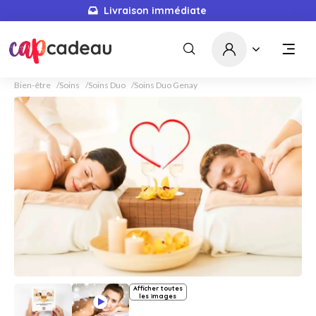
Livraison immédiate
Bien-être
Soins
Soins Duo
Soins Duo Genay
Afficher toutes
les images