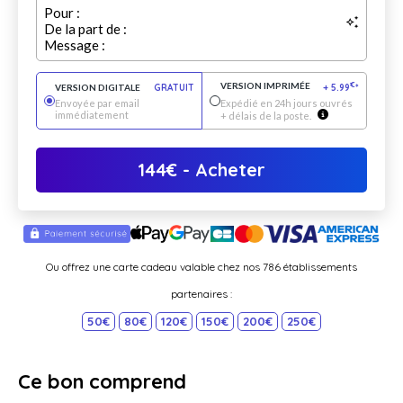
Pour :
De la part de :
Message :
VERSION IMPRIMÉE
€
VERSION DIGITALE
GRATUIT
+
5.99
*
Envoyée par email
Expédié en 24h jours ouvrés
immédiatement
+ délais de la poste.
144
€
- Acheter
Ou offrez une carte cadeau valable chez nos 786 établissements
partenaires :
50€
80€
120€
150€
200€
250€
Ce bon comprend