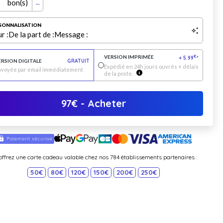
bon(s)
SONNALISATION
r :
De la part de :
Message :
VERSION IMPRIMÉE
€
+
5.99
*
ERSION DIGITALE
GRATUIT
Expédié en 24h jours ouvrés + délais
nvoyée par email immédiatement
de la poste.
97
€
- Acheter
offrez une carte cadeau valable chez nos 784 établissements partenaires :
50€
80€
120€
150€
200€
250€