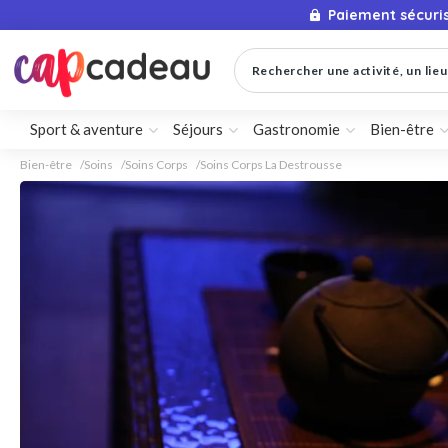
Paiement sécuri
Rechercher une activité, un lieu 
Sport & aventure
Séjours
Gastronomie
Bien-être
Bien-être
Soins
Soins Corps
Soins Corps La Destrousse