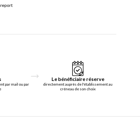
 report
s
Le bénéficiaire réserve
t par mail ou par
directement auprès de l'établissement au
e
créneau de son choix