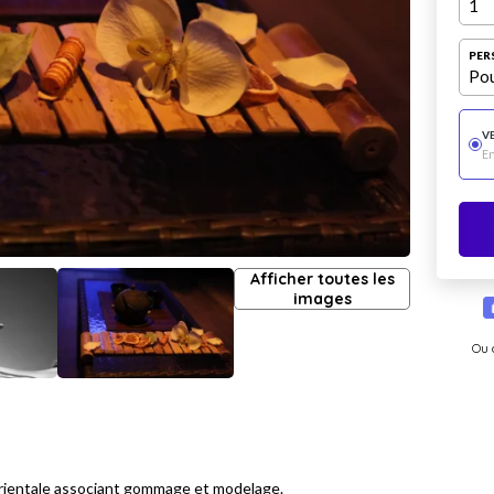
1
PER
Pou
V
E
Afficher toutes les
images
Ou 
 orientale associant gommage et modelage.