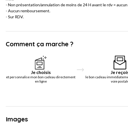
- Non présentation/annulation de moins de 24 H avant le rdv = aucun
- Aucun remboursement.
- Sur RDV.
Comment ça marche ?
Je choisis
Je reçoi
et personnalise mon bon cadeau directement
le bon cadeau immédiatemen
en ligne
voie postal
Images