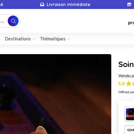
sé
Livraison immédiate
...
pr
Destinations
Thématiques
Soin
Vendu 
5.0
Offrez un
QUA