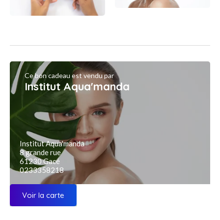
Ce bon cadeau est vendu par
Institut Aqua'manda
Institut Aqua'manda
8 grande rue
61230 Gacé
0233358218
Voir la carte