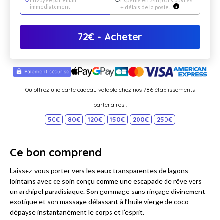
Envoyée par email
Expédié en 24h jours ouvrés
immédiatement
+ délais de la poste.
72
€
- Acheter
Ou offrez une carte cadeau valable chez nos 786 établissements
partenaires :
50€
80€
120€
150€
200€
250€
Ce bon comprend
Laissez-vous porter vers les eaux transparentes de lagons
lointains avec ce soin conçu comme une escapade de rêve vers
un archipel paradisiaque. Son gommage sans rinçage divinement
exotique et son massage délassant à l’huile vierge de coco
dépayse instantanément le corps et l’esprit.