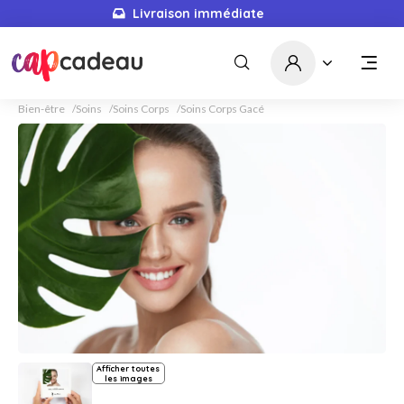
Livraison immédiate
Bien-être
Soins
Soins Corps
Soins Corps Gacé
Afficher toutes
les images