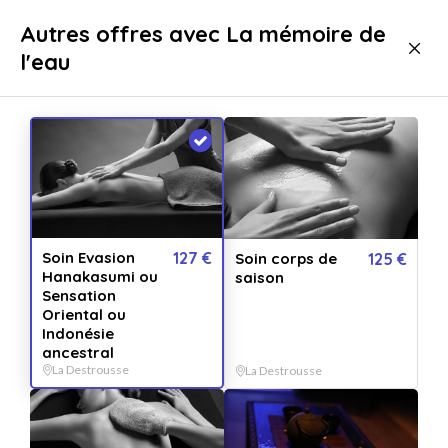
Livraison immédiate
Autres offres avec La mémoire de
l'eau
Bien-être
Soins
Soins Corps
Soins Corps La Destrousse
Soin Evasion
127 €
Soin corps de
125 €
Hanakasumi ou
saison
Sensation
Oriental ou
Indonésie
ancestral
La Destrousse
La Destrousse
Afficher toutes
les images