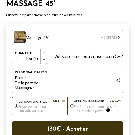
MASSAGE 45'
Offrez une parenthèse bien-être de 45 minutes.
Massage 45'
+ 2 OFFRES
QUANTITÉ
Vous êtes une entreprise ou un CE ?
1
bon(s)
PERSONNALISATION
Pour :
De la part de :
Message :
VERSION IMPRIMÉE
€
VERSION DIGITALE
GRATUIT
+
5.99
*
Envoyée par email
Expédié en 24h jours ouvrés
immédiatement
+ délais de la poste.
130
€
- Acheter