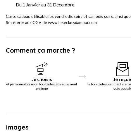
Du 1 Janvier au 31 Décembre
Carte cadeau utilisable les vendredis soirs et samedis soirs, ainsi que l
Se référer aux CGV de www.leseclatsdamour.com
Comment ça marche ?
Je choisis
Je reçoi
et personnalise mon bon cadeau directement
le bon cadeau immédiatemen
en ligne
voie postal
Images