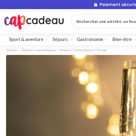
Paiement sécuri
Rechercher une activité, un lieu 
Sport & aventure
Séjours
Gastronomie
Bien-être
Séjours
Séjours romantiques
Séjours romantiques Chargé