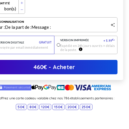
NTITÉ
bon(s)
SONNALISATION
r :
De la part de :
Message :
VERSION IMPRIMÉE
€
+
5.99
*
ERSION DIGITALE
GRATUIT
Expédié en 24h jours ouvrés + délais
nvoyée par email immédiatement
de la poste.
460
€
- Acheter
offrez une carte cadeau valable chez nos 786 établissements partenaires :
50€
80€
120€
150€
200€
250€