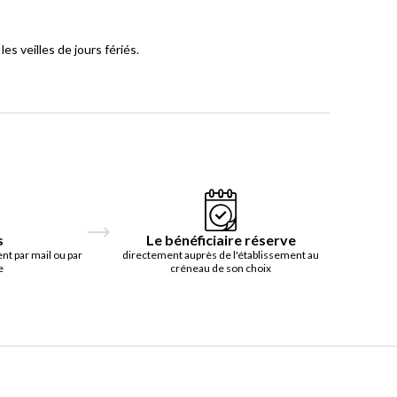
es veilles de jours fériés.
s
Le bénéficiaire réserve
t par mail ou par
directement auprès de l'établissement au
e
créneau de son choix