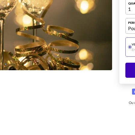
QUA
1
PER
Pou
V
E
Ou 