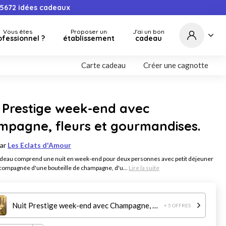
5672
idées cadeaux
Vous êtes
Proposer un
J'ai un bon
ofessionnel ?
établissement
cadeau
Carte cadeau
Créer une cagnotte
 Prestige week-end avec
mpagne, fleurs et gourmandises.
par
Les Eclats d'Amour
deau comprend une nuit en week-end pour deux personnes avec petit déjeuner
ccompagnée d'une bouteille de champagne, d'u...
Lire la suite
Nuit Prestige week-end avec Champagne, fleurs et gourmandises.
+ 5 OFFRES