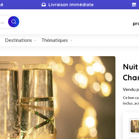
sé
Livraison immédiate
...
pr
Destinations
Thématiques
Nuit
Cha
Vendu 
Ce bon ca
inclus, a