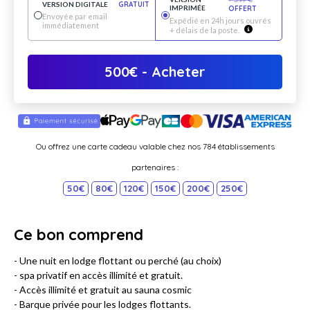
VERSION DIGITALE
GRATUIT
IMPRIMÉE
OFFERT
Envoyée par email
Expédié en 24h jours ouvrés
immédiatement
+ délais de la poste.
500
€
- Acheter
Ou offrez une carte cadeau valable chez nos 784 établissements
partenaires :
50€
80€
120€
150€
200€
250€
Ce bon comprend
- Une nuit en lodge flottant ou perché (au choix)
- spa privatif en accès illimité et gratuit.
- Accès illimité et gratuit au sauna cosmic
- Barque privée pour les lodges flottants.