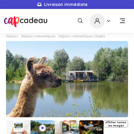
Livraison immédiate
Séjours
Séjours romantiques
Séjours romantiques Chablis
Afficher toutes
les images