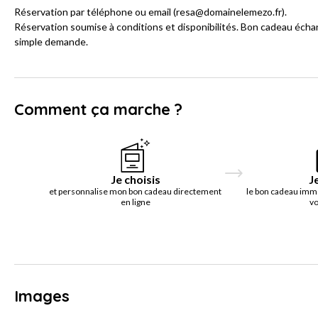
Réservation par téléphone ou email (resa@domainelemezo.fr).
Réservation soumise à conditions et disponibilités. Bon cadeau écha
simple demande.
Comment ça marche ?
Je choisis
J
et personnalise mon bon cadeau directement
le bon cadeau imm
en ligne
vo
Images