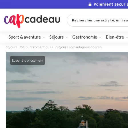
Paiement sécuri
Rechercher une activité, un lieu 
Sport & aventure
Séjours
Gastronomie
Bien-être
Séjours
Séjours romantiques
Séjours romantiques Ploeren
Super établissement