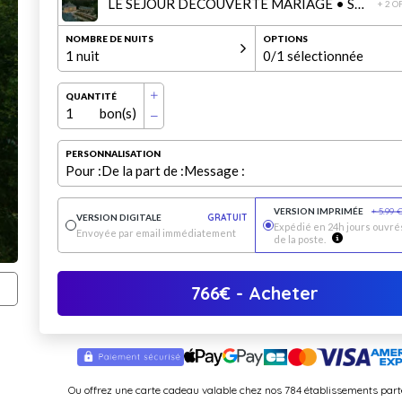
LE SÉJOUR DÉCOUVERTE MARIAGE • SUITE AU CHÂTEAU DU MEZO • 1 nuit pour 2 personnes
+ 2 O
NOMBRE DE NUITS
OPTIONS
1 nuit
0
/1 sélectionnée
QUANTITÉ
1
bon(s)
PERSONNALISATION
Pour :
De la part de :
Message :
VERSION IMPRIMÉE
+
5.99
VERSION DIGITALE
GRATUIT
Expédié en 24h jours ouvrés
Envoyée par email immédiatement
de la poste.
766
€
- Acheter
Ou offrez une carte cadeau valable chez nos 784 établissements part