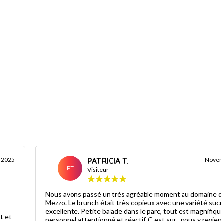
r 2025
PATRICIA T.
Nove
PT
Visiteur
Nous avons passé un très agréable moment au domaine 
Mezzo. Le brunch était très copieux avec une variété suc
excellente. Petite balade dans le parc, tout est magnifiqu
t et
personnel attentionné et réactif. C est sur , nous y revie