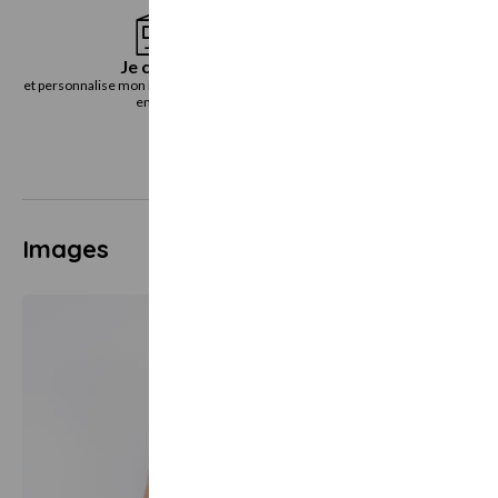
Je choisis
Je reçoi
et personnalise mon bon cadeau directement
le bon cadeau immédiatemen
en ligne
voie postal
Images