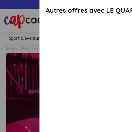
Paiement sécuri
Autres offres avec LE QU
Rechercher une activité, un lieu 
Sport & aventure
Séjours
Gastronomie
Bien-être
Séjours
Séjours romantiques
Séjours romantiques Bailleul