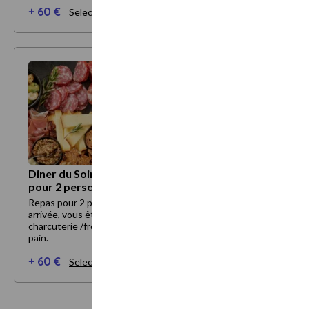
+ 60 €
Selectionner mes options
Diner du Soir Ardoise charcuterie/fromage
pour 2 personnes
Repas pour 2 personnes préparé dans le loft dès votre
arrivée, vous êtes en autonomie. Ardoise de
charcuterie /fromage accompagnée de crudité et de
pain.
+ 60 €
Selectionner mes options