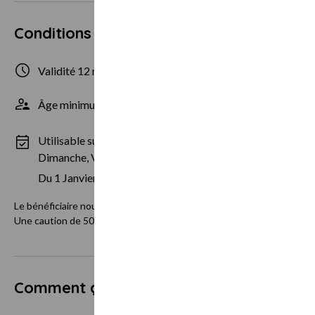
Conditions d'utilisation
Validité 12 mois
2 personnes ma
Âge minimum 18 ans
Utilisable sur des périodes spécifiques :
Dimanche, Vendredi, Samedi
Du 1 Janvier au 30 Décembre
Le bénéficiaire nous contacte pour fixer la date de son séjour direc
Une caution de 500 euros par empreinte bancaire sera demandée la ve
Comment ça marche ?