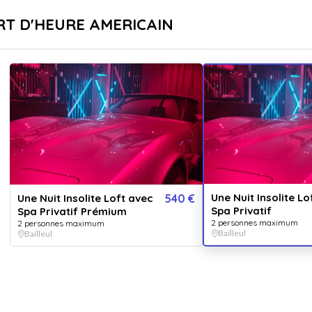
sé
Livraison immédiate
ART D'HEURE AMERICAIN
...
pr
Destinations
Thématiques
Une 
Vendu 
Offrez un
Une Nuit Insolite Lo
Une Nuit Insolite Loft avec
540 €
Anniversa
Spa Privatif
Spa Privatif Prémium
2 personnes maximum
2 personnes maximum
Bailleul
Bailleul
OPT
0
/3