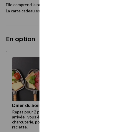
Elle comprend la nuitée, une bouteille de champagne et ses amuses b
La carte cadeau est valable tous les jours ( hors jours spéciaux Noêl, 
En option
Diner du Soir RACLETTE pour 2 personnes
Repas pour 2 personnes préparé dans le loft dès votre
arrivée , vous êtes en autonomie. Ardoise de
charcuterie, pomme de terre, salade verte et fromage à
raclette.