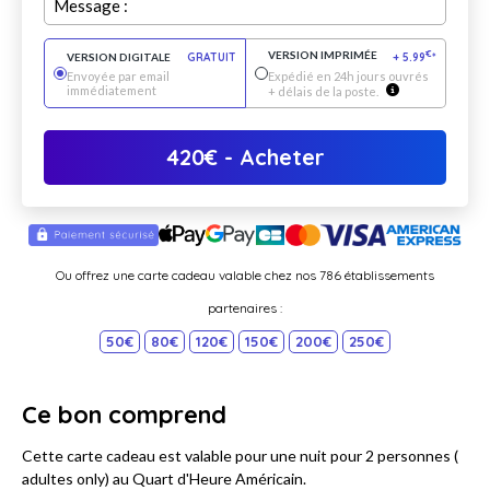
Message :
VERSION IMPRIMÉE
€
VERSION DIGITALE
GRATUIT
+
5.99
*
Envoyée par email
Expédié en 24h jours ouvrés
immédiatement
+ délais de la poste.
420
€
- Acheter
Ou offrez une carte cadeau valable chez nos 786 établissements
partenaires :
50€
80€
120€
150€
200€
250€
Ce bon comprend
Cette carte cadeau est valable pour une nuit pour 2 personnes (
adultes only) au Quart d'Heure Américain.