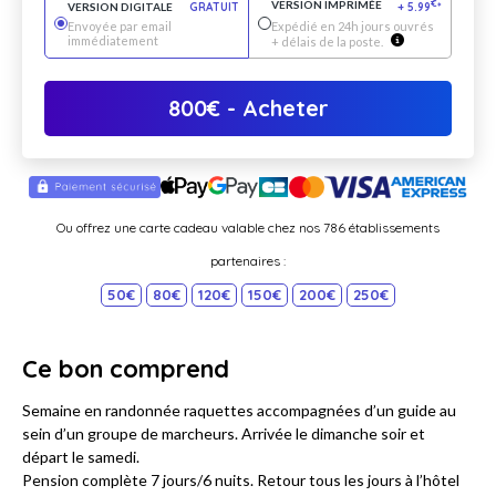
VERSION IMPRIMÉE
€
VERSION DIGITALE
GRATUIT
+
5.99
*
Envoyée par email
Expédié en 24h jours ouvrés
immédiatement
+ délais de la poste.
800
€
- Acheter
Ou offrez une carte cadeau valable chez nos 786 établissements
partenaires :
50€
80€
120€
150€
200€
250€
Ce bon comprend
Semaine en randonnée raquettes accompagnées d’un guide au
sein d’un groupe de marcheurs. Arrivée le dimanche soir et
départ le samedi.
Pension complète 7 jours/6 nuits. Retour tous les jours à l’hôtel