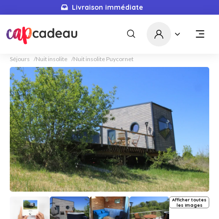
Livraison immédiate
Séjours
Nuit insolite
Nuit insolite Puycornet
Afficher toutes
les images