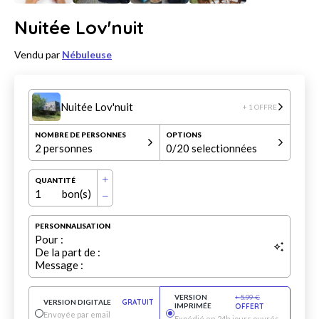
Nuitée Lov'nuit
Vendu par
Nébuleuse
Nuitée Lov'nuit
+ 1 OFFRE
NOMBRE DE PERSONNES
OPTIONS
2 personnes
0
/20 selectionnées
QUANTITÉ
1
bon(s)
PERSONNALISATION
Pour :
De la part de :
Message :
VERSION
+
5.99
€
VERSION DIGITALE
GRATUIT
IMPRIMÉE
OFFERT
Envoyée par email
Expédié en 24h jours ouvrés