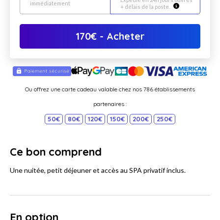
immédiatement
+ délais de la poste.
170
€
- Acheter
Ou offrez une carte cadeau valable chez nos 786 établissements
partenaires :
50€
80€
120€
150€
200€
250€
Ce bon comprend
Une nuitée, petit déjeuner et accès au SPA privatif inclus.
En option