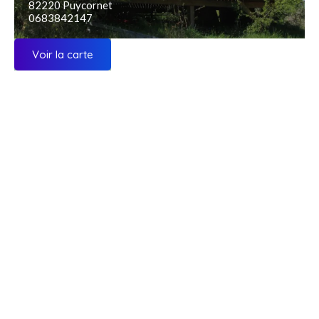
82220 Puycornet
0683842147
Voir la carte