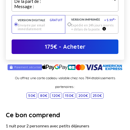
De la part de :
Message :
VERSION IMPRIMÉE
€
VERSION DIGITALE
GRATUIT
+
5.99
*
Envoyée par email
Expédié en 24h jours ouvrés
immédiatement
+ délais de la poste.
175
€
- Acheter
Ou offrez une carte cadeau valable chez nos 784 établissements
partenaires :
50€
80€
120€
150€
200€
250€
Ce bon comprend
1 nuit pour 2 personnes avec petits déjeuners