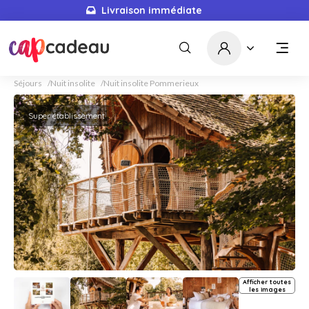
Livraison immédiate
Séjours
Nuit insolite
Nuit insolite Pommerieux
Super établissement
Afficher toutes
les images