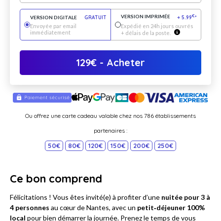
VERSION IMPRIMÉE
€
VERSION DIGITALE
GRATUIT
+
5.99
*
Envoyée par email
Expédié en 24h jours ouvrés
immédiatement
+ délais de la poste.
129
€
- Acheter
Ou offrez une carte cadeau valable chez nos 786 établissements
partenaires :
50€
80€
120€
150€
200€
250€
Ce bon comprend
Félicitations ! Vous êtes invité(e) à profiter d’une
nuitée pour 3 à
4 personnes
au cœur de Nantes, avec un
petit‑déjeuner 100%
local
pour bien démarrer la journée. Prenez le temps de vous