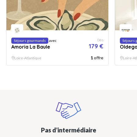
Dès
Séjours gourmands
avec
Séjours
179 €
Amoria La Baule
Oldega
1
offre
Loire-Atlantique
Loire-At
Pas d’intermédiaire