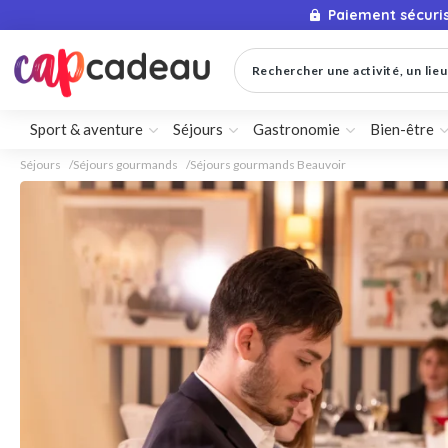
Paiement sécuri
Rechercher une activité, un lieu 
Sport & aventure
Séjours
Gastronomie
Bien-être
Séjours
Séjours gourmands
Séjours gourmands Beauvoir