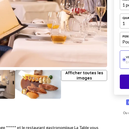
1 p
QUA
1
PER
Pou
V
E
Afficher toutes les
images
Ou 
tage ***** et le restaurant gastronomique La Table vous