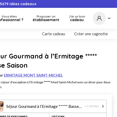
5679
idées cadeaux
Vous êtes
Proposer un
J'ai un bon
ofessionnel ?
établissement
cadeau
Carte cadeau
Créer une cagnotte
ur Gourmand à l’Ermitage *****
se Saison
par
ERMITAGE MONT SAINT-MICHEL
 séjour d’exception à l’Ermitage ***** Mont Saint-Michel avec un diner pour deux
s.
Séjour Gourmand à l’Ermitage ***** Basse Saison
+ 5 OFFRES
BRE DE PERSONNES
OPTIONS