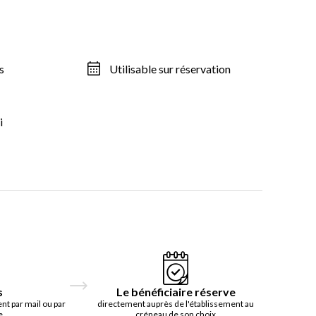
s
Utilisable sur réservation
i
s
Le bénéficiaire réserve
t par mail ou par
directement auprès de l'établissement au
e
créneau de son choix