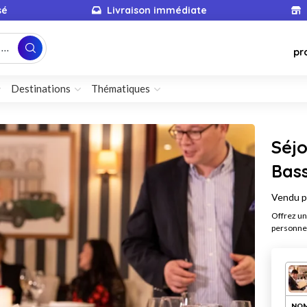
sé
Livraison immédiate
...
pr
Destinations
Thématiques
Séjo
Bas
Vendu 
Offrez un
personne
NOM