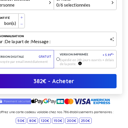
ersonne
0
/6 selectionnées
NTITÉ
bon(s)
SONNALISATION
r :
De la part de :
Message :
VERSION IMPRIMÉE
€
+
5.99
*
ERSION DIGITALE
GRATUIT
Expédié en 24h jours ouvrés + délais
nvoyée par email immédiatement
de la poste.
382
€
- Acheter
offrez une carte cadeau valable chez nos 786 établissements partenaires :
50€
80€
120€
150€
200€
250€