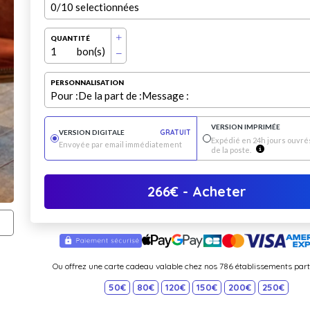
0
/10 selectionnées
QUANTITÉ
1
bon(s)
PERSONNALISATION
Pour :
De la part de :
Message :
VERSION IMPRIMÉE
VERSION DIGITALE
GRATUIT
Expédié en 24h jours ouvrés
Envoyée par email immédiatement
de la poste.
266
€
- Acheter
Ou offrez une carte cadeau valable chez nos 786 établissements part
50€
80€
120€
150€
200€
250€