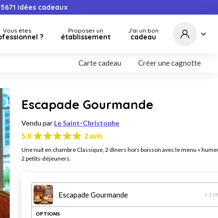
5671
idées cadeaux
Vous êtes
Proposer un
J'ai un bon
ofessionnel ?
établissement
cadeau
Carte cadeau
Créer une cagnotte
Escapade Gourmande
Vendu par
Le Saint-Christophe
5.0
2 avis
Une nuit en chambre Classique, 2 dîners hors boisson avec le menu « humeu
2 petits-déjeuners.
Escapade Gourmande
+ 3 O
OPTIONS