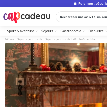
Paiement sécuri
Rechercher une activité, un lieu 
Sport & aventure
Séjours
Gastronomie
Bien-être
Séjours
Séjours gourmands
Séjours gourmands La Baule-Escoublac