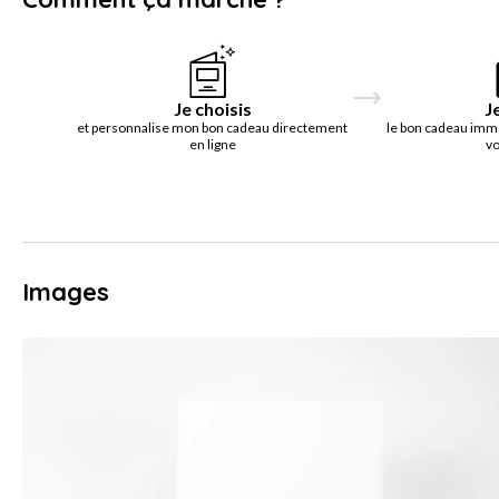
Je choisis
J
et personnalise mon bon cadeau directement
le bon cadeau imm
en ligne
vo
Images