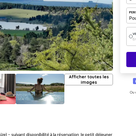
PER
Pou
V
E
Afficher toutes les
images
Ou 
ize) – suivant disponibilité à la réservation le petit déjeuner