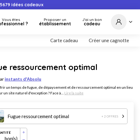
5679
idées cadeaux
Vous êtes
Proposer un
J'ai un bon
ofessionnel ?
établissement
cadeau
Carte cadeau
Créer une cagnotte
ue ressourcement optimal
par
instants d'Absolu
ffrir un temps de fugue, de dépaysement et de ressourcement optimal en un lieu
r un site naturel d'exception ? Face à...
Lire la suite
Fugue ressourcement optimal
+ 2 OFFRES
NTITÉ
bon(s)