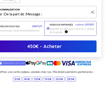
SONNALISATION
r :
De la part de :
Message :
VERSION IMPRIMÉE
+
5.99
€
OFFERT
ERSION DIGITALE
GRATUIT
Expédié en 24h jours ouvrés + délais
nvoyée par email immédiatement
de la poste.
450
€
- Acheter
offrez une carte cadeau valable chez nos 786 établissements partenaires :
50€
80€
120€
150€
200€
250€