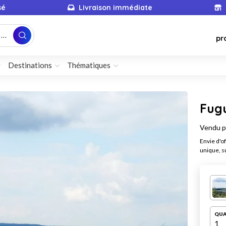
sé
Livraison immédiate
...
pr
Destinations
Thématiques
Fug
Vendu 
Envie d'o
unique, su
QUA
1