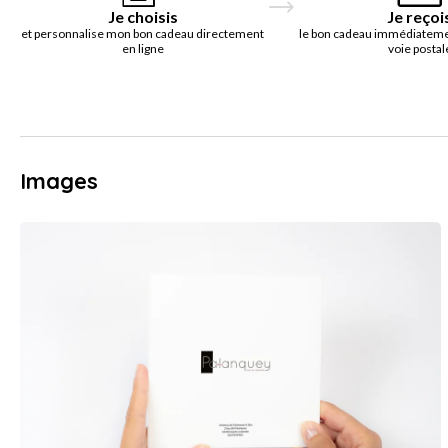
Je choisis
Je reçoi
et personnalise mon bon cadeau directement
le bon cadeau immédiatemen
en ligne
voie postal
Images