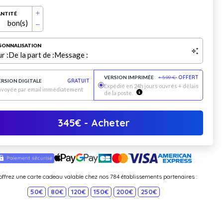
NTITÉ
bon(s)
SONNALISATION
r :
De la part de :
Message :
VERSION IMPRIMÉE
+
5.99
€
OFFERT
ERSION DIGITALE
GRATUIT
Expédié en 24h jours ouvrés + délais
nvoyée par email immédiatement
de la poste.
345
€
- Acheter
offrez une carte cadeau valable chez nos 784 établissements partenaires :
50€
80€
120€
150€
200€
250€