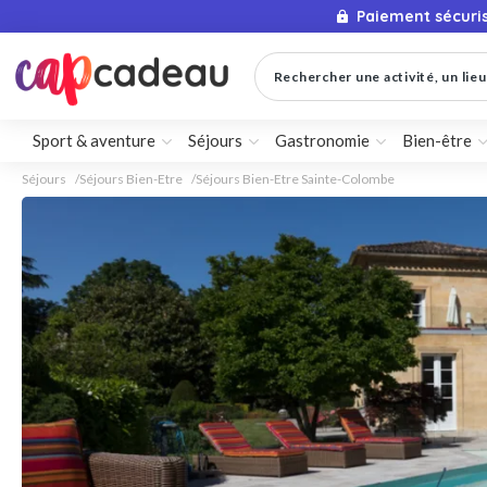
Paiement sécuri
Rechercher une activité, un lieu 
Sport & aventure
Séjours
Gastronomie
Bien-être
Séjours
Séjours Bien-Etre
Séjours Bien-Etre Sainte-Colombe