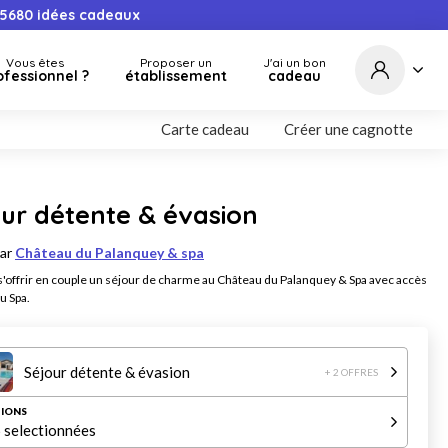
5680
idées cadeaux
Vous êtes
Proposer un
J'ai un bon
ofessionnel ?
établissement
cadeau
Carte cadeau
Créer une cagnotte
ur détente & évasion
par
Château du Palanquey & spa
 s'offrir en couple un séjour de charme au Château du Palanquey & Spa avec accès
u Spa.
Séjour détente & évasion
+ 2 OFFRES
IONS
 selectionnées