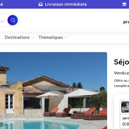
sé
Livraison immédiate
...
pr
Destinations
Thématiques
Séjo
Vendu 
Offrir ou
complet a
OPT
0
/6