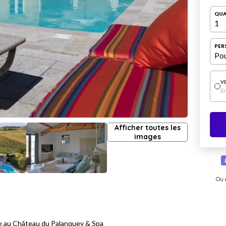
QUA
1
PER
Pou
V
E
Afficher toutes les
images
Ou 
xe au Château du Palanquey & Spa