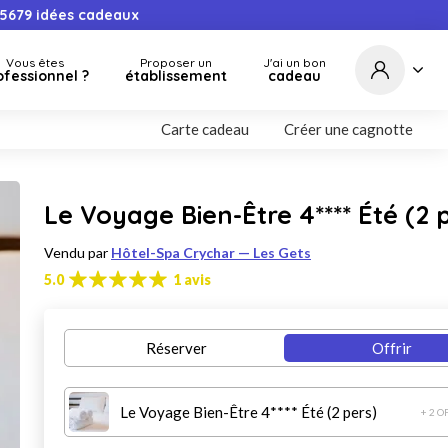
5679
idées cadeaux
Vous êtes
Proposer un
J'ai un bon
ofessionnel ?
établissement
cadeau
Carte cadeau
Créer une cagnotte
Le Voyage Bien-Être 4**** Été (2 
Vendu par
Hôtel-Spa Crychar — Les Gets
5.0
1 avis
Réserver
Offrir
Le Voyage Bien-Être 4**** Été (2 pers)
+ 2 O