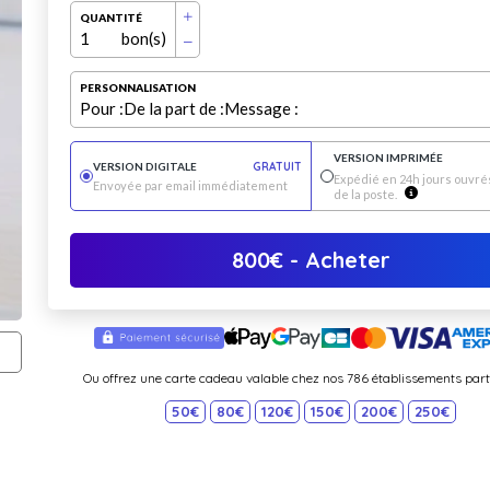
QUANTITÉ
1
bon(s)
PERSONNALISATION
Pour :
De la part de :
Message :
VERSION IMPRIMÉE
VERSION DIGITALE
GRATUIT
Expédié en 24h jours ouvrés
Envoyée par email immédiatement
de la poste.
800
€
- Acheter
Ou offrez une carte cadeau valable chez nos 786 établissements part
50€
80€
120€
150€
200€
250€