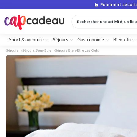
Paiement sécuri
Rechercher une activité, un lieu 
Sport & aventure
Séjours
Gastronomie
Bien-être
Séjours
Séjours Bien-Etre
Séjours Bien-Etre Les Gets