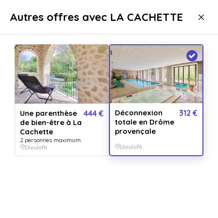
Livraison immédiate
Autres offres avec LA CACHETTE
Séjours
Séjours Bien-Etre
Séjours Bien-Etre Dieulefit
Déconnexion
312 €
Une parenthèse
444 €
totale en Drôme
de bien-être à La
provençale
Cachette
2 personnes maximum
Dieulefit
Dieulefit
Afficher toutes
les images