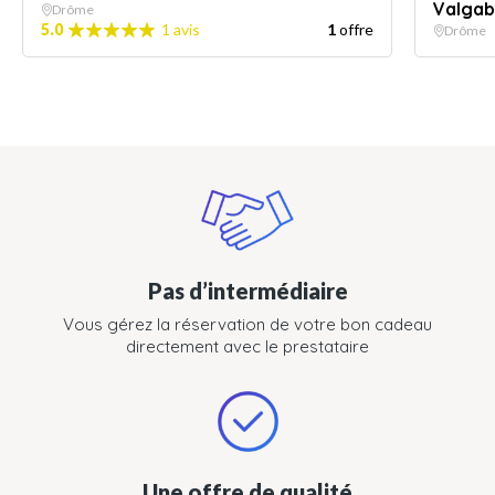
Valga
Drôme
5.0
1 avis
1
offre
Drôme
Pas d’intermédiaire
Vous gérez la réservation de votre bon cadeau
directement avec le prestataire
Une offre de qualité