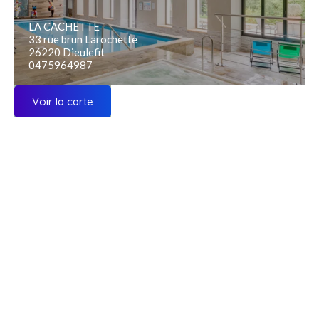
LA CACHETTE
33 rue brun Larochette
26220 Dieulefit
0475964987
Voir la carte