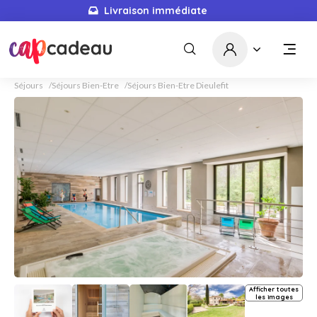
Livraison immédiate
Séjours
Séjours Bien-Etre
Séjours Bien-Etre Dieulefit
Afficher toutes
les images