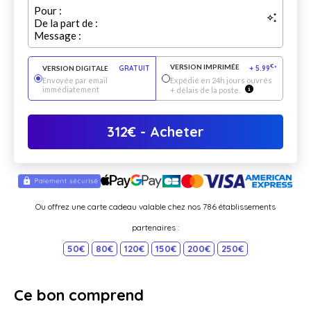
Pour :
De la part de :
Message :
VERSION IMPRIMÉE
€
VERSION DIGITALE
GRATUIT
+
5.99
*
Envoyée par email
Expédié en 24h jours ouvrés
immédiatement
+ délais de la poste.
312
€
- Acheter
Ou offrez une carte cadeau valable chez nos 786 établissements
partenaires :
50€
80€
120€
150€
200€
250€
Ce bon comprend