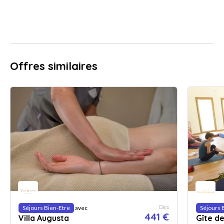
Offres similaires
Dès
Séjours Bien-Etre
avec
Séjours 
441 €
Villa Augusta
Gîte de