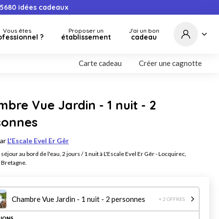
5680
idées cadeaux
Vous êtes
Proposer un
J'ai un bon
ofessionnel ?
établissement
cadeau
Carte cadeau
Créer une cagnotte
bre Vue Jardin - 1 nuit - 2
sonnes
par
L'Escale Evel Er Gêr
séjour au bord de l'eau, 2 jours / 1 nuit à L'Escale Evel Er Gêr - Locquirec,
, Bretagne.
Chambre Vue Jardin - 1 nuit - 2 personnes
+ 2 OFFRES
IONS