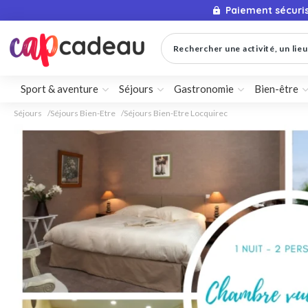
Paiement sécuri
Rechercher une activité, un lieu 
Sport & aventure
Séjours
Gastronomie
Bien-être
Séjours
Séjours Bien-Etre
Séjours Bien-Etre Locquirec