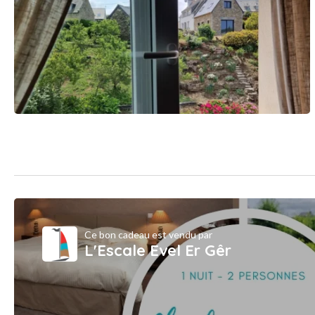
Ce bon cadeau est vendu par
L'Escale Evel Er Gêr