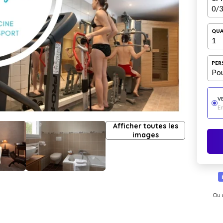
0
/3
QUA
1
PER
Pou
V
E
Afficher toutes les
images
Ou 