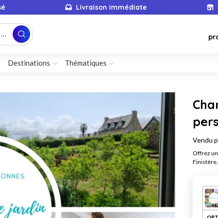
sé
Livraison immédiate
...
pr
Destinations
Thématiques
Cham
per
Vendu 
Offrez un 
Finistère
OPT