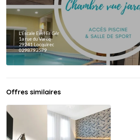
L'Escale Evel Er Gêr
1a rue du Varcq
29241 Locquirec
0298793579
Offres similaires