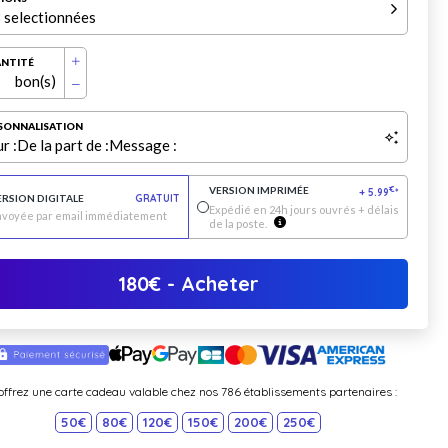
 selectionnées
NTITÉ
bon(s)
SONNALISATION
r :
De la part de :
Message :
VERSION IMPRIMÉE
€
+
5.99
*
ERSION DIGITALE
GRATUIT
Expédié en 24h jours ouvrés + délais
nvoyée par email immédiatement
de la poste.
180
€
- Acheter
offrez une carte cadeau valable chez nos 786 établissements partenaires :
50€
80€
120€
150€
200€
250€