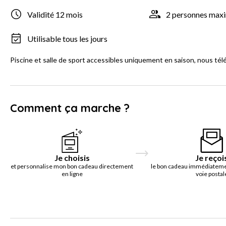
Validité 12 mois
2 personnes ma
Utilisable tous les jours
Piscine et salle de sport accessibles uniquement en saison, nous tél
Comment ça marche ?
Je choisis
Je reçoi
et personnalise mon bon cadeau directement
le bon cadeau immédiatemen
en ligne
voie postal