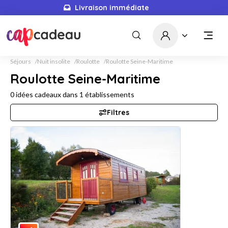
Livraison immédiate
Séjours
Nuit insolite
Roulotte
Roulotte Seine-Maritime
Roulotte Seine-Maritime
0
idées cadeaux dans
1
établissements
Filtres