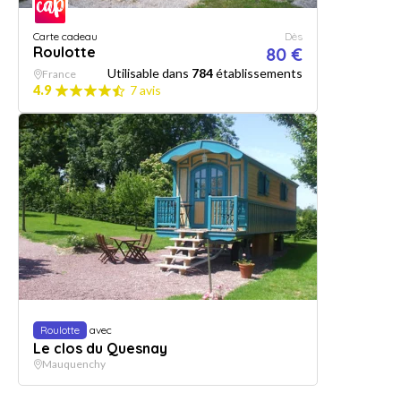
Carte cadeau
Dès
Roulotte
80 €
Utilisable dans
784
établissements
France
4.9
7 avis
Roulotte
avec
Le clos du Quesnay
Mauquenchy