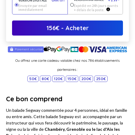
VERSION DIGITALE
GRATUIT
+
5.99
*
Envoyée par email
Expédié en 24h jours ouvrés
immédiatement
+ délais de la poste.
156
€
- Acheter
Ou offrez une carte cadeau valable chez nos 786 établissements
partenaires :
50€
80€
120€
150€
200€
250€
Ce bon comprend
Un balade Segway commentée pour 4 personnes, idéal en famille
ou entre amis. Cette balade Segway est accompagnée par un
instructeur qui vous fera découvrir le patrimoine, le paysage, la
vigne ou la la ville de
Chambéry, Grenoble ou le lac d'Aix les