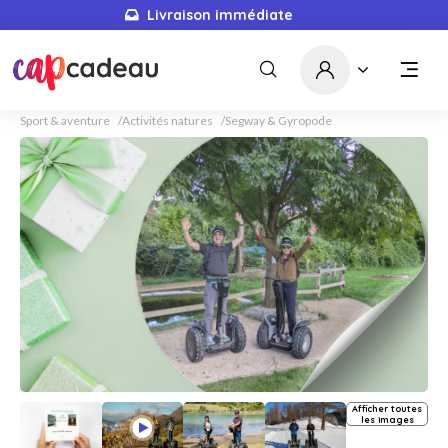
Livraison immédiate
Sport & aventure
Activités natures
Segway & Gyropode
Afficher toutes
les images