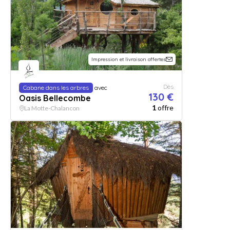
Impression et livraison offertes
Dès
Cabane dans les arbres
avec
130 €
Oasis Bellecombe
1
offre
La Motte-Chalancon