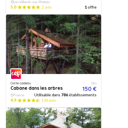
Les Villards-sur-Thônes
5.0
2 avis
1
offre
Carte cadeau
Dès
Cabane dans les arbres
150 €
Utilisable dans
786
établissements
France
4.9
136 avis