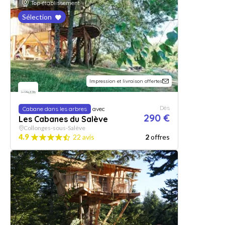
Top établissement
Sélection
Impression et livraison offertes
Dès
Cabane dans les arbres
avec
290 €
Les Cabanes du Salève
Collonges-sous-Salève
4.9
22 avis
2
offres