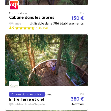
Carte cadeau
Dès
Cabane dans les arbres
150 €
Utilisable dans
786
établissements
France
4.9
136 avis
Dès
Cabane dans les arbres
avec
380 €
Entre Terre et ciel
4
offres
Saint-Nicolas-la-Chapelle