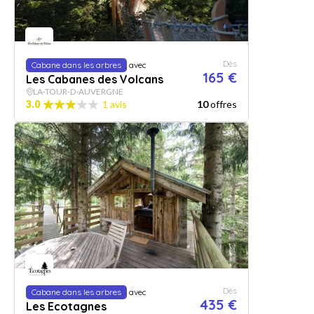
Dès
Cabane dans les arbres
avec
165 €
Les Cabanes des Volcans
LA-TOUR-D-AUVERGNE
3.0
1 avis
10
offres
Dès
Cabane dans les arbres
avec
435 €
Les Ecotagnes