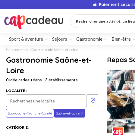
Paiement sécuri
Rechercher une activité, un lieu 
Sport & aventure
Séjours
Gastronomie
Bien-être
Gastronomie
Gastronomie Saône-et-Loire
Gastronomie Saône-et-
Repas S
Loire
0 idée cadeau dans 13 établissements
LOCALITÉ :
Bourgogne-Franche-Comté
Saône-et-Loire
CATÉGORIE :