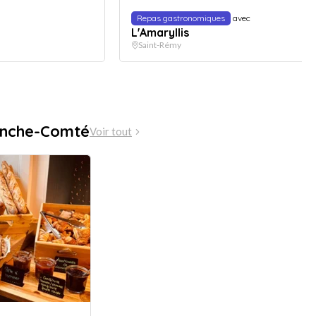
Repas gastronomiques
avec
L'Amaryllis
Saint-Rémy
anche-Comté
Voir tout