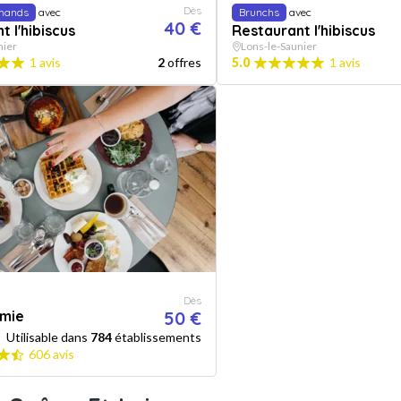
Dès
mands
avec
Brunchs
avec
40 €
t l'hibiscus
Restaurant l'hibiscus
nier
Lons-le-Saunier
1 avis
2
offres
5.0
1 avis
Dès
mie
50 €
Utilisable dans
784
établissements
606 avis