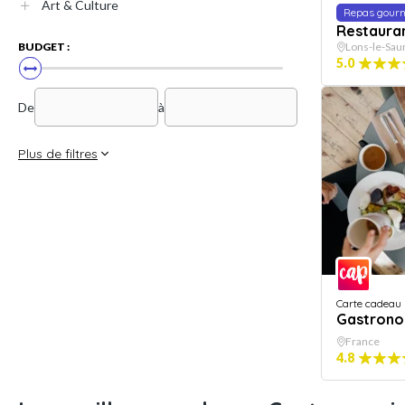
Art & Culture
Repas gour
Restauran
BUDGET :
Lons-le-Sau
5.0
De
à
Plus de filtres
Carte cadeau
Gastrono
France
4.8