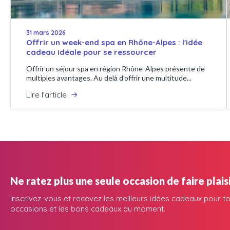
31 mars 2026
Offrir un week-end spa en Rhône-Alpes : l'idée
cadeau idéale pour se ressourcer
Offrir un séjour spa en région Rhône-Alpes présente de
multiples avantages. Au delà d'offrir une multitude...
Lire l'article
Ne ratez plus une seule occasion de faire plaisi
Inscrivez-vous et recevez les meilleurs idées cadeaux pour to
occasions et les bons cadeaux du moment.