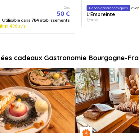
Dès
Repas gastronomiques
avec
50 €
L'Empreinte
Utilisable dans
784
établissements
Buxy
498 avis
idées cadeaux Gastronomie Bourgogne-Fr