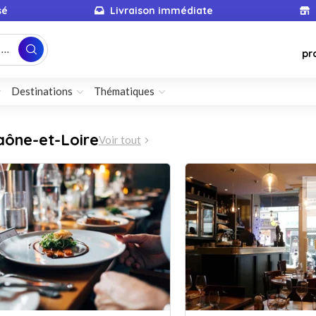
sé
Livraison immédiate
...
pr
Destinations
Thématiques
aône-et-Loire
Voir tout