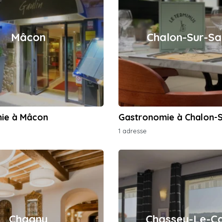
Mâcon
Chalon-Sur-S
ie à Mâcon
Gastronomie à Chalon-
1 adresse
Chagny
Chassey-Le-