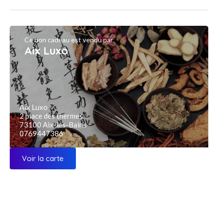
Ce bon cadeau est vendu par
Aix Luxo
Aix Luxo
2 place des thermes
73100 Aix-les-Bains
0769447386
Voir la carte