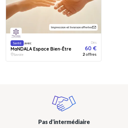
Impression et livraison offertes
Dès
Santé
avec
60 €
MaNDALA Espace Bien-Être
2
offres
Savoie
Pas d’intermédiaire