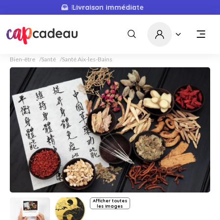
Livraison immédiate
Bien-être
Santé
Santé Aix-les-Bains
Afficher toutes
les images