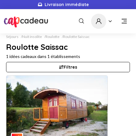
Livraison immédiate
Séjours
Nuit insolite
Roulotte
Roulotte Saissac
Roulotte Saissac
1
idées cadeaux dans
1
établissements
Filtres