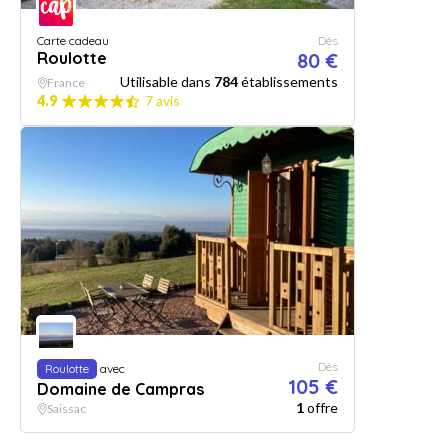
Carte cadeau
Dès
Roulotte
80 €
Utilisable dans
784
établissements
France
4.9
7 avis
Dès
Roulotte
avec
105 €
Domaine de Campras
1
offre
Saissac