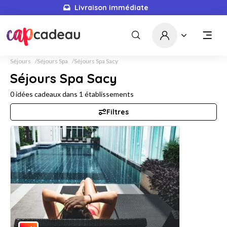
Livraison immédiate
Séjours
Séjours Spa
Séjours Spa Sacy
Séjours Spa Sacy
0
idées cadeaux dans
1
établissements
Filtres