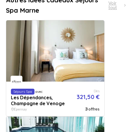
Autres idées cadeaux Séjours
Voir
tout
Spa Marne
Dès
Séjours Spa
avec
321,50 €
Les Dépendances,
Champagne de Venoge
3
offres
Épernay