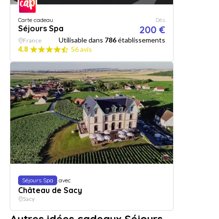
Carte cadeau
Dès
Séjours Spa
200 €
Utilisable dans
786
établissements
France
4.8
56 avis
Séjours Spa
avec
Château de Sacy
Sacy