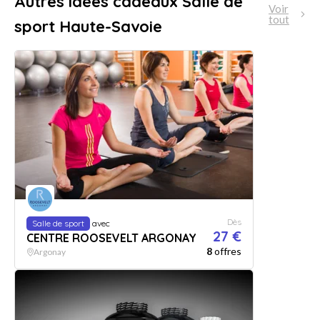
Autres idées cadeaux Salle de
Voir
tout
sport Haute-Savoie
Dès
Salle de sport
avec
27 €
CENTRE ROOSEVELT ARGONAY
8
offres
Argonay