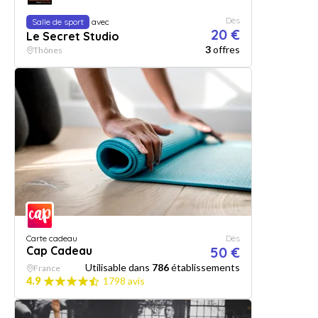
Dès
Salle de sport
avec
20 €
Le Secret Studio
3
offres
Thônes
Carte cadeau
Dès
Cap Cadeau
50 €
Utilisable dans
786
établissements
France
4.9
1798 avis