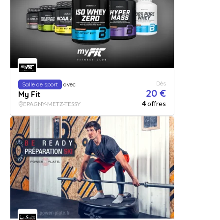
Dès
Salle de sport
avec
20 €
My Fit
4
offres
EPAGNY-METZ-TESSY