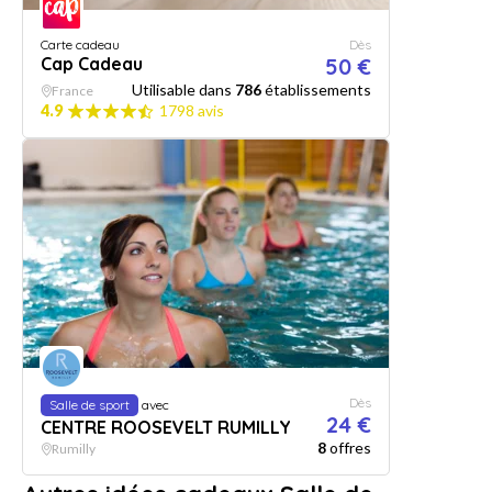
Carte cadeau
Dès
Cap Cadeau
50 €
Utilisable dans
786
établissements
France
4.9
1798 avis
Dès
Salle de sport
avec
24 €
CENTRE ROOSEVELT RUMILLY
8
offres
Rumilly