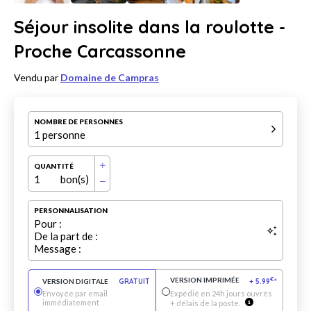
Séjour insolite dans la roulotte -
Proche Carcassonne
Vendu par
Domaine de Campras
NOMBRE DE PERSONNES
1 personne
QUANTITÉ
1
bon(s)
PERSONNALISATION
Pour :
De la part de :
Message :
VERSION IMPRIMÉE
€
VERSION DIGITALE
GRATUIT
+
5.99
*
Envoyée par email
Expédié en 24h jours ouvrés
immédiatement
+ délais de la poste.