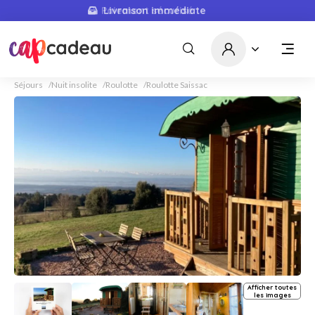
Livraison immédiate
Séjours
Nuit insolite
Roulotte
Roulotte Saissac
Afficher toutes
les images