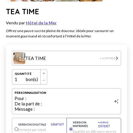
TEA TIME
Vendu par
Hôtel de la Mer
Offrez une pause sucrée pleine de douceur, idéale pour savourer un
moment gourmand et réconfortant à l’Hôtel de la Mer.
TEA TIME
+ 6 OFFRES
QUANTITÉ
1
bon(s)
PERSONNALISATION
Pour :
De la part de :
Message :
VERSION
+
5.99
€
VERSION DIGITALE
GRATUIT
IMPRIMÉE
OFFERT
Envoyée par email
Expédié en 24h jours ouvrés