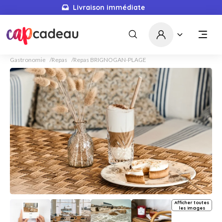
Livraison immédiate
Gastronomie
Repas
Repas BRIGNOGAN-PLAGE
Afficher toutes
les images