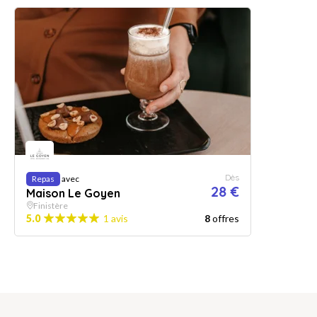
Dès
Repas
avec
28 €
Maison Le Goyen
Finistère
5.0
1 avis
8
offres