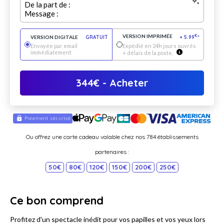
De la part de :
Message :
VERSION IMPRIMÉE
€
VERSION DIGITALE
GRATUIT
+
5.99
*
Envoyée par email
Expédié en 24h jours ouvrés
immédiatement
+ délais de la poste.
344
€
- Acheter
Ou offrez une carte cadeau valable chez nos 784 établissements
partenaires :
50€
80€
120€
150€
200€
250€
Ce bon comprend
Profitez d'un spectacle inédit pour vos papilles et vos yeux lors