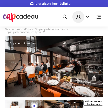
Livraison immédiate
Gastronomie
Repas
Repas gastronomiques
Repas gastronomiques Lyon 02
Super établissement
Afficher toutes
les images