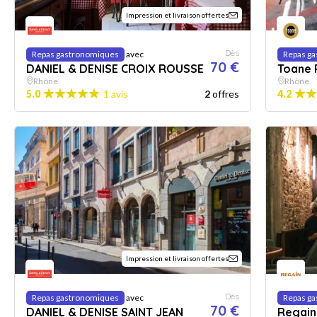
Impression et livraison offertes
Dès
Repas gastronomiques
avec
Repas g
70 €
DANIEL & DENISE CROIX ROUSSE
Toane 
Rhône
Rhône
5.0
1 avis
2
offres
4.2
Impression et livraison offertes
Dès
Repas gastronomiques
avec
Repas g
70 €
DANIEL & DENISE SAINT JEAN
Regain