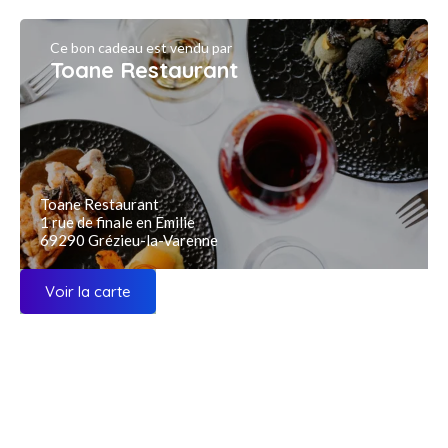
Ce bon cadeau est vendu par
Toane Restaurant
Toane Restaurant
1 rue de finale en Emilie
69290 Grézieu-la-Varenne
Voir la carte