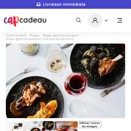
Livraison immédiate
Gastronomie
Repas
Repas gastronomiques
Repas gastronomiques Grézieu-la-Varenne
Afficher toutes
les images