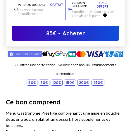
VERSION
+
5.99
€
VERSION DIGITALE
GRATUIT
IMPRIMÉE
OFFERT
Envoyée par email
Expédié en 24h jours ouvrés
immédiatement
+ délais de la poste.
85
€
- Acheter
Ou offrez une carte cadeau valable chez nos 786 établissements
partenaires :
50€
80€
120€
150€
200€
250€
Ce bon comprend
Menu Gastronome Prestige comprenant : une mise en bouche,
deux entrées, un plat et un dessert, hors suppléments et
boissons.