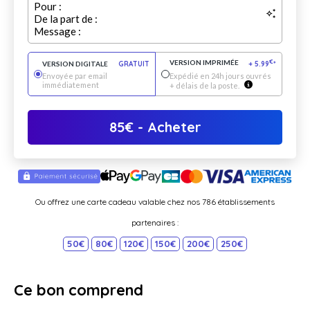
Pour :
De la part de :
Message :
VERSION IMPRIMÉE
€
VERSION DIGITALE
GRATUIT
+
5.99
*
Envoyée par email
Expédié en 24h jours ouvrés
immédiatement
+ délais de la poste.
85
€
- Acheter
Ou offrez une carte cadeau valable chez nos 786 établissements
partenaires :
50€
80€
120€
150€
200€
250€
Ce bon comprend