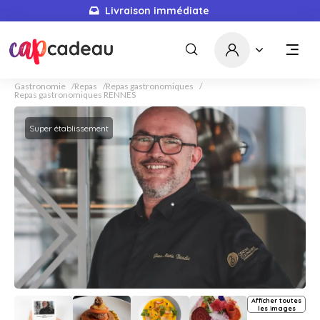
Livraison immédiate
Gastronomie
Repas
Repas gastronomiques
Repas gastronomiques RENNES
Super établissement
Afficher toutes
les images