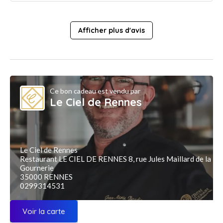
Afficher plus d'avis
Ce bon cadeau est vendu par
Le Ciel de Rennes
Le Ciel de Rennes
Restaurant LE CIEL DE RENNES 8, rue Jules Maillard de la
Gournerie
35000 RENNES
0299314531
Voir la carte