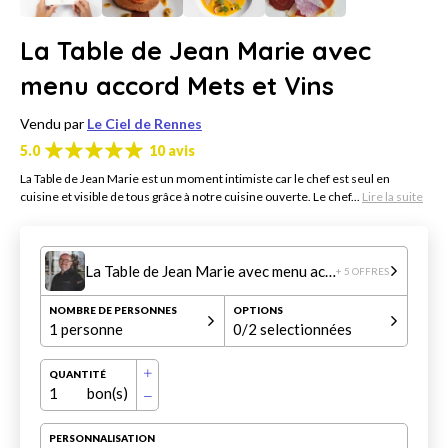
La Table de Jean Marie avec
menu accord Mets et Vins
Vendu par
Le Ciel de Rennes
5.0
10 avis
La Table de Jean Marie est un moment intimiste car le chef est seul en
cuisine et visible de tous grâce à notre cuisine ouverte. Le chef...
Lire la suite
La Table de Jean Marie avec menu accord Mets et Vins
+ 5 OFFRES
NOMBRE DE PERSONNES
OPTIONS
1 personne
0
/2 selectionnées
QUANTITÉ
1
bon(s)
PERSONNALISATION