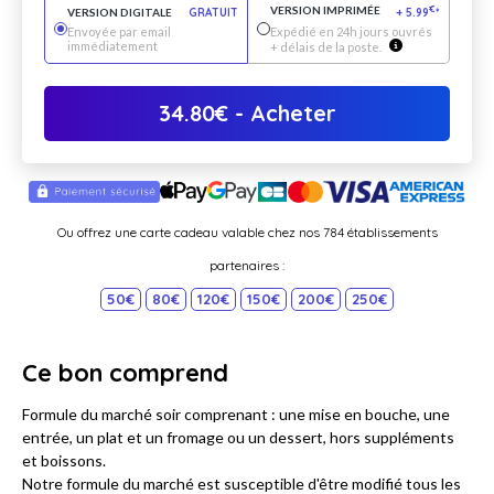
VERSION IMPRIMÉE
€
VERSION DIGITALE
GRATUIT
+
5.99
*
Envoyée par email
Expédié en 24h jours ouvrés
immédiatement
+ délais de la poste.
34.80
€
- Acheter
Ou offrez une carte cadeau valable chez nos 784 établissements
partenaires :
50€
80€
120€
150€
200€
250€
Ce bon comprend
Formule du marché soir comprenant : une mise en bouche, une
entrée, un plat et un fromage ou un dessert, hors suppléments
et boissons.
Notre formule du marché est susceptible d'être modifié tous les