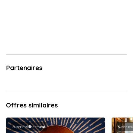
Partenaires
Offres similaires
Super établissement
Super ét