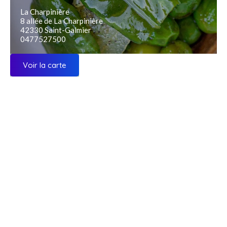
La Charpinière
8 allée de La Charpinière
42330 Saint-Galmier
0477527500
Voir la carte