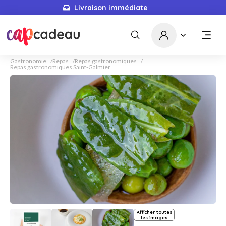
Livraison immédiate
Gastronomie
Repas
Repas gastronomiques
Repas gastronomiques Saint-Galmier
Afficher toutes
les images