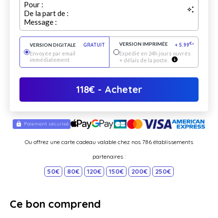
Pour :
De la part de :
Message :
VERSION IMPRIMÉE
€
VERSION DIGITALE
GRATUIT
+
5.99
*
Envoyée par email
Expédié en 24h jours ouvrés
immédiatement
+ délais de la poste.
118
€
- Acheter
Ou offrez une carte cadeau valable chez nos 786 établissements
partenaires :
50€
80€
120€
150€
200€
250€
Ce bon comprend