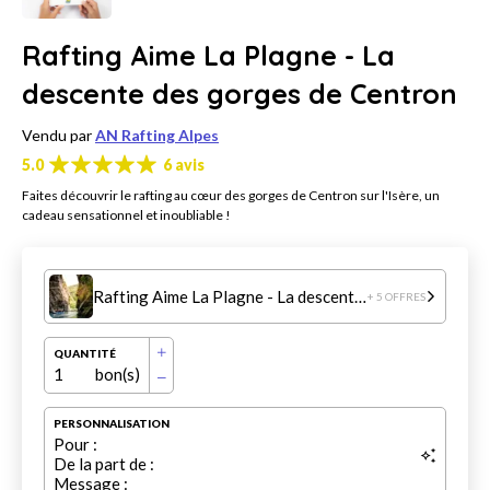
Rafting Aime La Plagne - La
descente des gorges de Centron
Vendu par
AN Rafting Alpes
5.0
6 avis
Faites découvrir le rafting au cœur des gorges de Centron sur l'Isère, un
cadeau sensationnel et inoubliable !
Rafting Aime La Plagne - La descente des gorges de Centron
+ 5 OFFRES
QUANTITÉ
1
bon(s)
PERSONNALISATION
Pour :
De la part de :
Message :