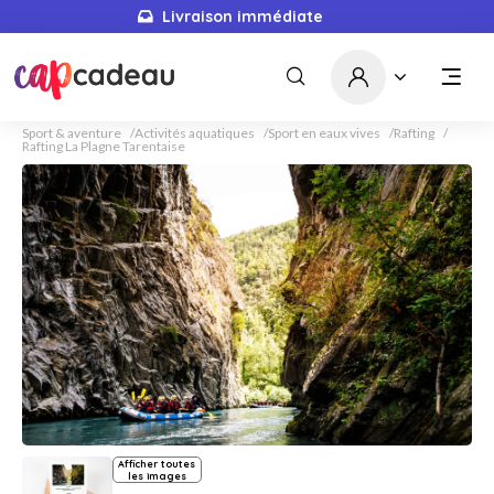
Livraison immédiate
Sport & aventure
Activités aquatiques
Sport en eaux vives
Rafting
Rafting La Plagne Tarentaise
Afficher toutes
les images