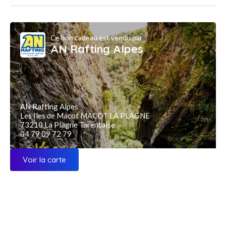
Ce bon cadeau est vendu par
AN Rafting Alpes
AN Rafting Alpes
Les Iles de Macot MACOT LA PLAGNE
73210 La Plagne Tarentaise
04 79 09 72 79
Voir la carte