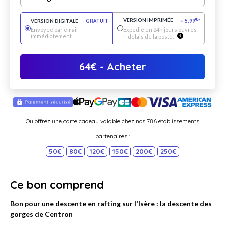
VERSION IMPRIMÉE
€
VERSION DIGITALE
GRATUIT
+
5.99
*
Envoyée par email
Expédié en 24h jours ouvrés
immédiatement
+ délais de la poste.
64
€
- Acheter
Ou offrez une carte cadeau valable chez nos 786 établissements
partenaires :
50€
80€
120€
150€
200€
250€
Ce bon comprend
Bon pour une descente en rafting sur l'Isère : la descente des
gorges de Centron