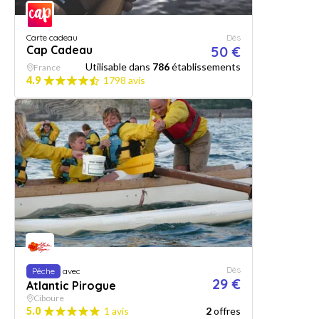
Carte cadeau
Dès
Cap Cadeau
50 €
Utilisable dans
786
établissements
France
4.9
1798 avis
Dès
Pêche
avec
29 €
Atlantic Pirogue
Ciboure
5.0
1 avis
2
offres