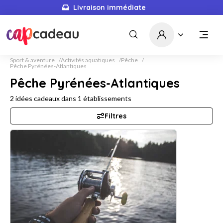
Livraison immédiate
Sport & aventure
Activités aquatiques
Pêche
Pêche Pyrénées-Atlantiques
Pêche Pyrénées-Atlantiques
2
idées cadeaux dans
1
établissements
Filtres