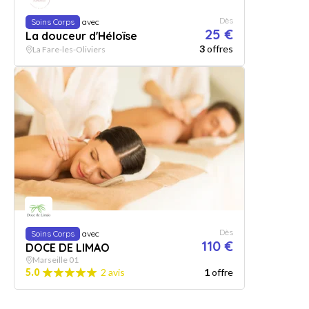
Dès
Soins Corps
avec
25 €
La douceur d'Héloïse
3
offres
La Fare-les-Oliviers
Dès
Soins Corps
avec
110 €
DOCE DE LIMAO
Marseille 01
5.0
2 avis
1
offre