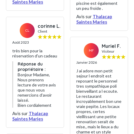
Saintes Maries
piscine est également
un peu froide .
Avis sur
Thalacap
Saintes Maries
corinne L.
CL
Client
Août 2023
Muriel F.
très bien pour la
MF
Visiteur
réservation d'un cadeau
Janvier 2026
Réponse du
propriétaire :
J ai adore mon petit
Bonjour Madame,
sejour l endroit est
Nous prenons
reposant le personnel
lecture de votre avis
tres sympathique poli
que nous vous
bienveillant a l ecoute.
remercions d'avoir
Le restaurant
laissé.
incroyablement bon une
Bien cordialement
vraie pepite. Les locaux
propres, certes
Avis sur
Thalacap
vieillissant une petite
Saintes Maries
renovation serait de
mise., mais le lieux a du
charme et un style