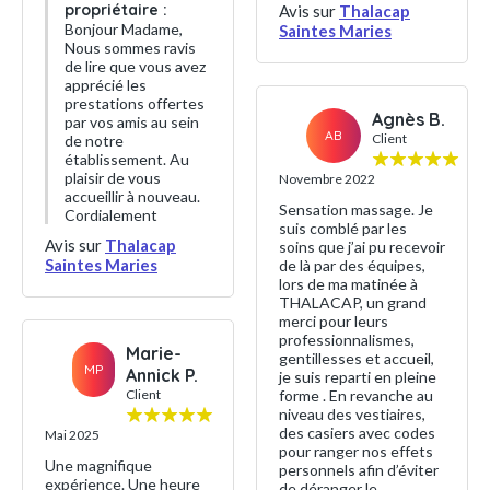
propriétaire :
Avis sur
Thalacap
Bonjour Madame,
Saintes Maries
Nous sommes ravis
de lire que vous avez
apprécié les
prestations offertes
Agnès B.
par vos amis au sein
AB
Client
de notre
établissement. Au
plaisir de vous
Novembre 2022
accueillir à nouveau.
Sensation massage. Je
Cordialement
suis comblé par les
Avis sur
Thalacap
soins que j’ai pu recevoir
Saintes Maries
de là par des équipes,
lors de ma matinée à
THALACAP, un grand
merci pour leurs
professionnalismes,
Marie-
gentillesses et accueil,
MP
Annick P.
je suis reparti en pleine
Client
forme . En revanche au
niveau des vestiaires,
des casiers avec codes
Mai 2025
pour ranger nos effets
Une magnifique
personnels afin d’éviter
expérience. Une heure
de déranger le