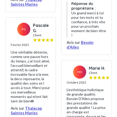
Réponse du
Saintes Maries
propriétaire :
Un grand merci à toi
pour tes mots et ta
confiance, à très vite
Pascale
pour un prochain
PG
G.
moment de bien-être
!
Client
Avis sur
Besoin
Février 2025
d'Ailes
Une véritable détente,
comme une pause hors
du temps...j ai tout aimé,
l'accueil bienveillant et
Marie H.
attentif, le cadre
MH
Client
incroyable face à la mer,
la deco reposante, la
Octobre 2022
qualité des soins et l
accès à tout. Merci pour
L'esthétique holistique
ces merveilleux
de grande qualité.
moments qui m'ont fait
Besoin D'Ailes propose
tant de bien🪷
des prestations de
grande qualité ! La prise
Avis sur
Thalacap
en charge est
Saintes Maries
rassurante, douce et les