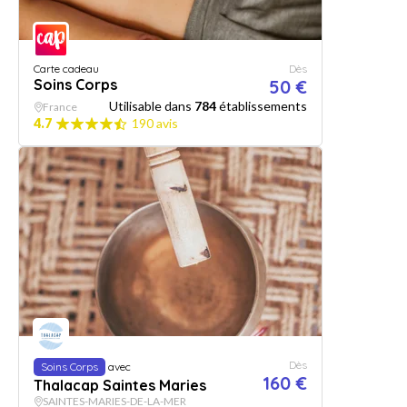
Carte cadeau
Dès
Soins Corps
50 €
Utilisable dans
784
établissements
France
4.7
190 avis
Dès
Soins Corps
avec
160 €
Thalacap Saintes Maries
SAINTES-MARIES-DE-LA-MER