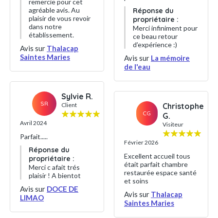
remercie pour cet
agréable avis. Au
Réponse du
plaisir de vous revoir
propriétaire :
dans notre
Merci infiniment pour
établissement.
ce beau retour
d’expérience :)
Avis sur
Thalacap
Saintes Maries
Avis sur
La mémoire
de l'eau
Sylvie R.
SR
Client
Christophe
CG
G.
Avril 2024
Visiteur
Parfait.....
Février 2026
Réponse du
Excellent accueil tous
propriétaire :
était parfait chambre
Merci c afait trés
restaurée espace santé
plaisir ! A bientot
et soins
Avis sur
DOCE DE
Avis sur
Thalacap
LIMAO
Saintes Maries