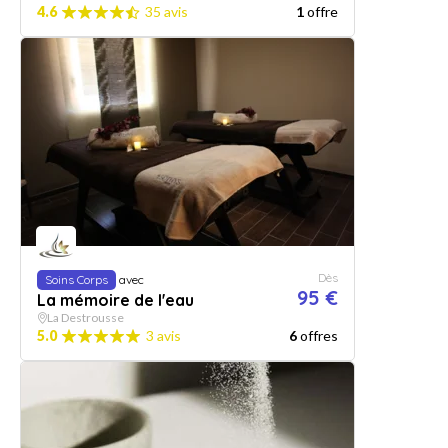
4.6
35 avis
1
offre
Dès
Soins Corps
avec
95 €
La mémoire de l'eau
La Destrousse
5.0
3 avis
6
offres