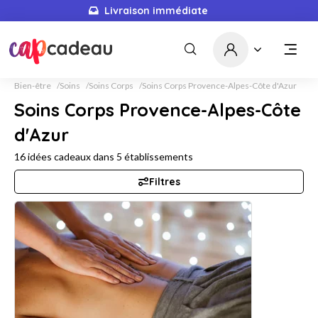
Livraison immédiate
Bien-être
Soins
Soins Corps
Soins Corps Provence-Alpes-Côte d'Azur
Soins Corps Provence-Alpes-Côte
d'Azur
16
idées cadeaux dans
5
établissements
Filtres