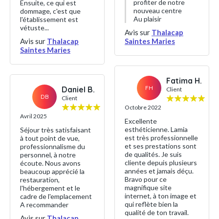
profiter de notre
Ensuite, ce qui est
nouveau centre
dommage, c'est que
Au plaisir
l'établissement est
vétuste...
Avis sur
Thalacap
Avis sur
Thalacap
Saintes Maries
Saintes Maries
Fatima H.
FH
Daniel B.
Client
DB
Client
Octobre 2022
Avril 2025
Excellente
esthéticienne. Lamia
Séjour très satisfaisant
est très professionnelle
à tout point de vue,
et ses prestations sont
professionnalisme du
de qualités. Je suis
personnel, à notre
cliente depuis plusieurs
écoute. Nous avons
années et jamais déçu.
beaucoup apprécié la
Bravo pour ce
restauration,
magnifique site
l'hébergement et le
internet, à ton image et
cadre de l'emplacement
qui reflète bien la
A recommander
qualité de ton travail.
Avis sur
Thalacap