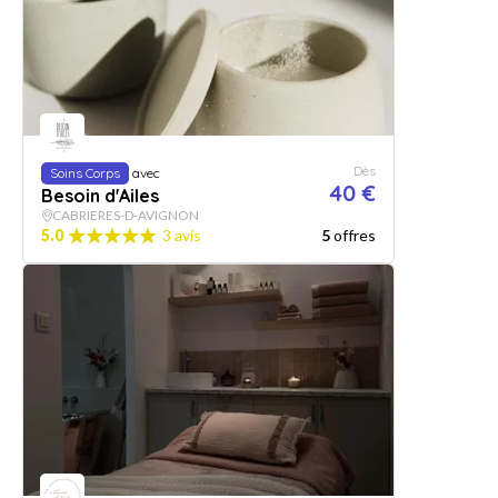
Dès
Soins Corps
avec
40 €
Besoin d'Ailes
CABRIERES-D-AVIGNON
5.0
3 avis
5
offres