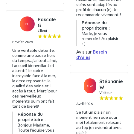
soins sont adaptés au
profil de chacun (e). Je
recommande vivement !
Pascale
Réponse du
PG
G.
propriétaire :
Client
Marie, je vous
remercie ! Au plaisir
Février 2025
:-)
Une véritable détente,
Avis sur
Besoin
comme une pause hors
d'Ailes
du temps...j ai tout aimé,
l accueil bienveillant et
attentif, le cadre
incroyable face à la mer,
la deco reposante, la
Stéphanie
qualité des soins et l
SW
W.
accès à tout. Merci pour
Visiteur
ces merveilleux
moments qu m ont fait
Avril 2026
tant de bien🪷
Se fut un plaisir un
Réponse du
moment rien que pour
propriétaire :
moi totalement relaxant
Bonjour Madame,
au top je reviendrai avec
Toute l'équipe vous
plaisir