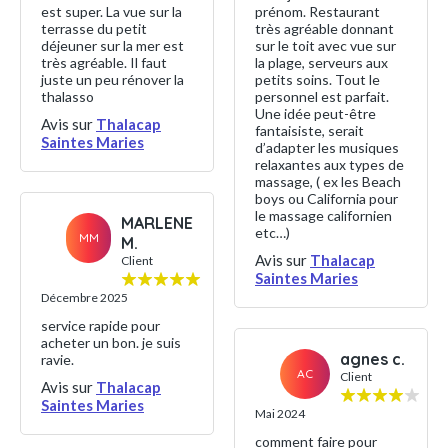
est super. La vue sur la
prénom. Restaurant
terrasse du petit
très agréable donnant
déjeuner sur la mer est
sur le toit avec vue sur
très agréable. Il faut
la plage, serveurs aux
juste un peu rénover la
petits soins. Tout le
thalasso
personnel est parfait.
Une idée peut-être
Avis sur
Thalacap
fantaisiste, serait
Saintes Maries
d’adapter les musiques
relaxantes aux types de
massage, ( ex les Beach
boys ou California pour
le massage californien
MARLENE
etc…)
MM
M.
Avis sur
Thalacap
Client
Saintes Maries
Décembre 2025
service rapide pour
acheter un bon. je suis
agnes c.
ravie.
AC
Client
Avis sur
Thalacap
Saintes Maries
Mai 2024
comment faire pour