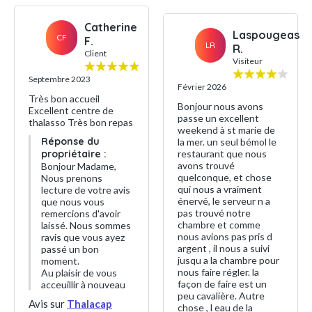
Catherine
Laspougeas
CF
F.
LR
R.
Client
Visiteur
Septembre 2023
Février 2026
Très bon accueil
Bonjour nous avons
Excellent centre de
passe un excellent
thalasso Très bon repas
weekend à st marie de
Réponse du
la mer. un seul bémol le
propriétaire :
restaurant que nous
avons trouvé
Bonjour Madame,
quelconque, et chose
Nous prenons
qui nous a vraiment
lecture de votre avis
énervé, le serveur n a
que nous vous
pas trouvé notre
remercions d'avoir
chambre et comme
laissé. Nous sommes
nous avions pas pris d
ravis que vous ayez
argent , il nous a suivi
passé un bon
jusqu a la chambre pour
moment.
nous faire régler. la
Au plaisir de vous
façon de faire est un
acceuillir à nouveau
peu cavalière. Autre
Avis sur
Thalacap
chose , l eau de la