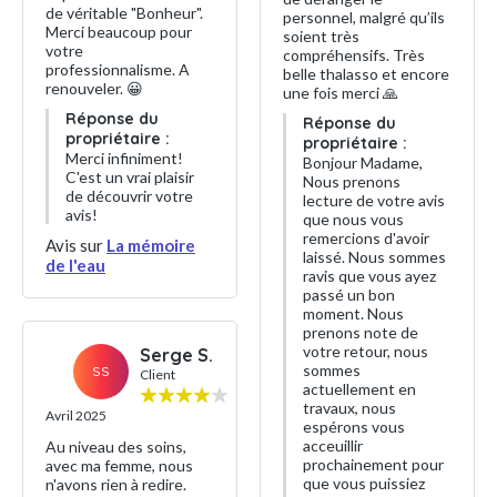
de véritable "Bonheur".
personnel, malgré qu’ils
Merci beaucoup pour
soient très
votre
compréhensifs. Très
professionnalisme. A
belle thalasso et encore
renouveler. 😀
une fois merci 🙏
Réponse du
Réponse du
propriétaire :
propriétaire :
Merci infiniment!
Bonjour Madame,
C'est un vrai plaisir
Nous prenons
de découvrir votre
lecture de votre avis
avis!
que nous vous
remercions d'avoir
Avis sur
La mémoire
laissé. Nous sommes
de l'eau
ravis que vous ayez
passé un bon
moment. Nous
prenons note de
votre retour, nous
Serge S.
sommes
SS
Client
actuellement en
travaux, nous
Avril 2025
espérons vous
acceuillir
Au niveau des soins,
prochainement pour
avec ma femme, nous
que vous puissiez
n'avons rien à redire.