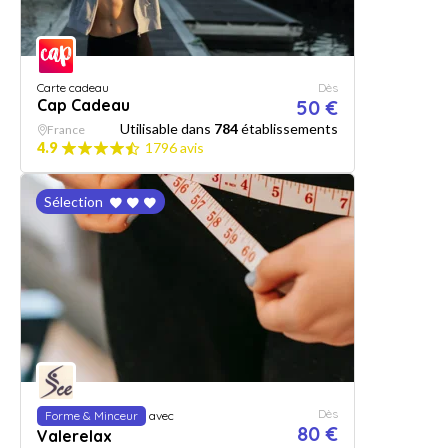
Carte cadeau
Dès
Cap Cadeau
50 €
Utilisable dans
784
établissements
France
4.9
1796 avis
Sélection
Dès
Forme & Minceur
avec
80 €
Valerelax