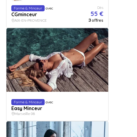
Dès
Forme & Minceur
avec
55 €
CGminceur
3
offres
AIX-EN-PROVENCE
Forme & Minceur
avec
Easy Minceur
Marseille 08