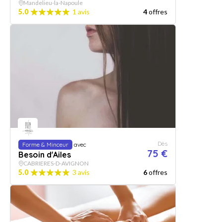
Mandelieu-la-Napoule
5.0
1 avis
4
offres
Dès
Forme & Minceur
avec
75 €
Besoin d'Ailes
CABRIERES-D-AVIGNON
5.0
3 avis
6
offres