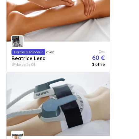
Dès
Forme & Minceur
avec
60 €
Beatrice Lena
1
offre
Marseille 08