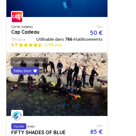
Carte cadeau
Dès
Cap Cadeau
50 €
Utilisable dans
786
établissements
France
4.9
1798 avis
Super établissement
Sélection
Dès
Apnée
avec
85 €
FIFTY SHADES OF BLUE