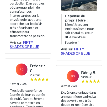
particulier. Dan est très
pédagogue, plein de
connaissances
intéressantes sur la
Réponse du
physiologie, avec une
propriétaire :
approche par le plaisir,
Merci Jean, ton
très sécurisante et
enthousiasme nous
efficace pour
fait chaud au cœur !
transmettre sa passion.
❤️ A bient'eau
Avis sur
FIFTY
j'espère :)
SHADES OF BLUE
Avis sur
FIFTY
SHADES OF BLUE
Frédéric
FC
C.
Rémy B.
Visiteur
RB
Visiteur
Février 2026
Janvier 2025
Très belle expérience
Expérience unique dans
(apnée de jour et apnée
un magnifique cadre. La
de nuit). Dan et Jérôme
découverte est très
savent te mettre en
douce et ne nécessite
confiance. Très bonne