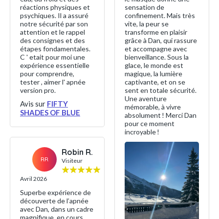
réactions physiques et
sensation de
psychiques. Il a assuré
confinement. Mais très
notre sécurité par son
vite, la peur se
attention et le rappel
transforme en plaisir
des consignes et des
grâce à Dan, qui rassure
étapes fondamentales.
et accompagne avec
C ' etait pour moi une
bienveillance. Sous la
expérience essentielle
glace, le monde est
pour comprendre,
magique, la lumière
tester , aimer l' apnée
captivante, et on se
version pro.
sent en totale sécurité.
Une aventure
Avis sur
FIFTY
mémorable, à vivre
SHADES OF BLUE
absolument ! Merci Dan
pour ce moment
incroyable !
Robin R.
RR
Visiteur
Avril 2026
Superbe expérience de
découverte de l’apnée
avec Dan, dans un cadre
magnifique, en cours