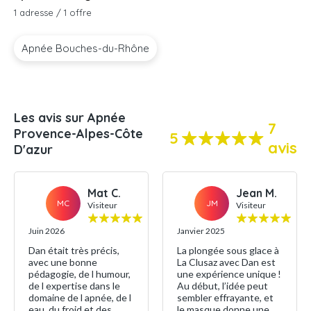
1 adresse / 1 offre
Apnée Bouches-du-Rhône
Les avis sur Apnée
7
Provence-Alpes-Côte
5
avis
D'azur
Mat C.
Jean M.
MC
JM
Visiteur
Visiteur
Juin 2026
Janvier 2025
Dan était très précis,
La plongée sous glace à
avec une bonne
La Clusaz avec Dan est
pédagogie, de l humour,
une expérience unique !
de l expertise dans le
Au début, l’idée peut
domaine de l apnée, de l
sembler effrayante, et
eau, du froid et des
le masque donne une