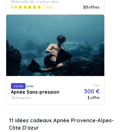
Marseille 08 + 2 autres villes
5.0
7 avis
10
offres
Dès
Apnée
avec
300 €
Apnée Sans-pression
1
offre
Marignane
11 idées cadeaux Apnée Provence-Alpes-
Côte D'azur